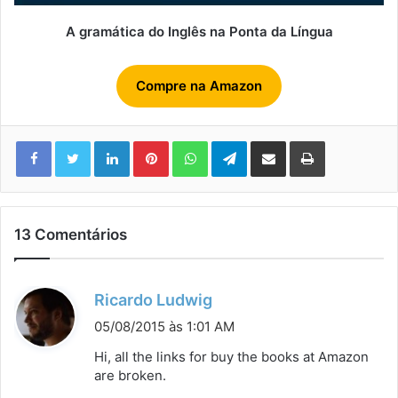
A gramática do Inglês na Ponta da Língua
Compre na Amazon
Linkedin
Pinterest
WhatsApp
Telegram
Compartilhar via e-mail
Imprimir
13 Comentários
d
Ricardo Ludwig
i
05/08/2015 às 1:01 AM
s
Hi, all the links for buy the books at Amazon
s
are broken.
e