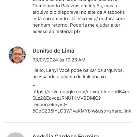
s
Combinando Palavras em Inglês, mas o
arquivo zip disponível no site da Altabooks
e
está corrompido. Já escrevi p/ editora sem
:
nenhum retorno. Poderia me ajudar a ter
acesso ao material pf?
d
Denilso de Lima
i
03/07/2024 às 10:28 AM
s
Hello, Leny! Você pode baixar os arquivos,
s
acessando a página do link abaixo.
e
»
:
https://drive.google.com/drive/folders/0B4ea
0Lz2QEqvczJRNU1KMVBDMjQ?
resourcekey=0-
5CoCZ35iYLC3W1yaKMYbiw&usp=share_link
d
Andréia Cardoso Ferreira