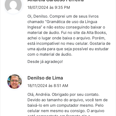
i
18/07/2024 às 9:35 PM
s
Oi, Denilso. Comprei um de seus livros
s
chamado “Gramática de uso da Língua
Inglesa” e não estou conseguindo baixar o
e
material de áudio. Fui no site da Alta Books,
:
achei o lugar onde baixa o arquivo. Porém,
está incompatível no meu celular. Gostaria de
uma ajuda para que seja possível eu estudar
com o material de áudio.
Desde já agradeço!
d
Denilso de Lima
i
18/11/2024 às 8:51 AM
s
Olá, Andréia. Obrigado por seu contato.
s
Devido ao tamanho do arquivo, você tem de
baixá-lo em um computador mesmo. Pelo
e
celular nem mesmo eu consigo. O arquivo
: