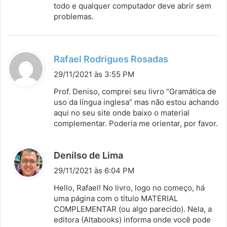
todo e qualquer computador deve abrir sem
problemas.
d
Rafael Rodrigues Rosadas
i
29/11/2021 às 3:55 PM
s
Prof. Deniso, comprei seu livro “Gramática de
s
uso da língua inglesa” mas não estou achando
aqui no seu site onde baixo o material
e
complementar. Poderia me orientar, por favor.
:
d
Denilso de Lima
i
29/11/2021 às 6:04 PM
s
Hello, Rafael! No livro, logo no começo, há
s
uma página com o título MATERIAL
COMPLEMENTAR (ou algo parecido). Nela, a
e
editora (Altabooks) informa onde você pode
: