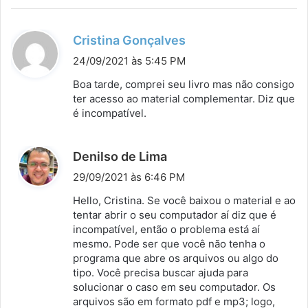
:
d
Cristina Gonçalves
i
24/09/2021 às 5:45 PM
s
Boa tarde, comprei seu livro mas não consigo
s
ter acesso ao material complementar. Diz que
é incompatível.
e
:
d
Denilso de Lima
i
29/09/2021 às 6:46 PM
s
Hello, Cristina. Se você baixou o material e ao
s
tentar abrir o seu computador aí diz que é
incompatível, então o problema está aí
e
mesmo. Pode ser que você não tenha o
:
programa que abre os arquivos ou algo do
tipo. Você precisa buscar ajuda para
solucionar o caso em seu computador. Os
arquivos são em formato pdf e mp3; logo,