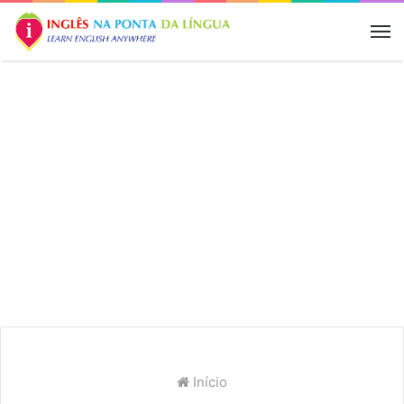
M
Início