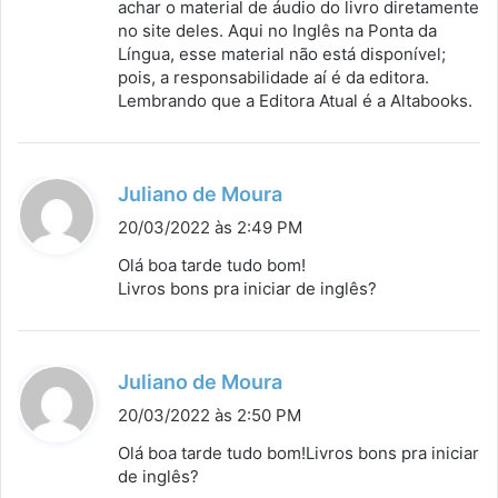
achar o material de áudio do livro diretamente
no site deles. Aqui no Inglês na Ponta da
Língua, esse material não está disponível;
pois, a responsabilidade aí é da editora.
Lembrando que a Editora Atual é a Altabooks.
d
Juliano de Moura
i
20/03/2022 às 2:49 PM
s
Olá boa tarde tudo bom!
s
Livros bons pra iniciar de inglês?
e
:
d
Juliano de Moura
i
20/03/2022 às 2:50 PM
s
Olá boa tarde tudo bom!Livros bons pra iniciar
s
de inglês?