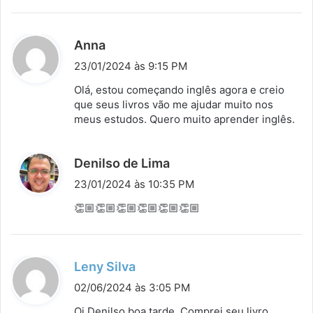
e
:
d
Anna
i
23/01/2024 às 9:15 PM
s
Olá, estou começando inglês agora e creio
s
que seus livros vão me ajudar muito nos
meus estudos. Quero muito aprender inglês.
e
:
d
Denilso de Lima
i
23/01/2024 às 10:35 PM
s
👏🏼👏🏼👏🏼👏🏼👏🏼👏🏼
s
e
:
d
Leny Silva
i
02/06/2024 às 3:05 PM
s
Oi Denilso boa tarde. Comprei seu livro