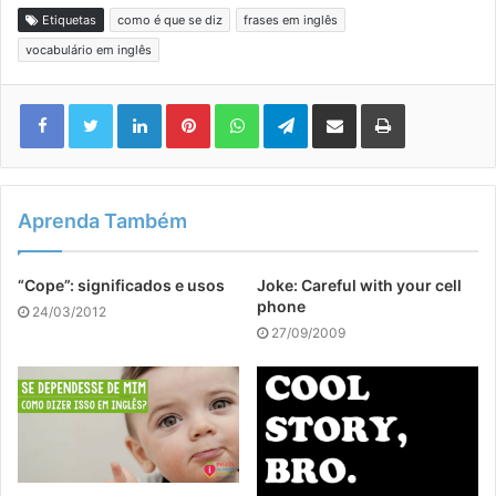
Etiquetas
como é que se diz
frases em inglês
vocabulário em inglês
Linkedin
Pinterest
WhatsApp
Telegram
Compartilhar via e-mail
Imprimir
Aprenda Também
“Cope”: significados e usos
Joke: Careful with your cell
phone
24/03/2012
27/09/2009