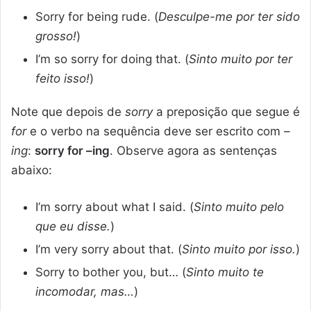
Sorry for being rude. (
Desculpe-me por ter sido
grosso!
)
I’m so sorry for doing that. (
Sinto muito por ter
feito isso!
)
Note que depois de
sorry
a preposição que segue é
for
e o verbo na sequência deve ser escrito com
–
ing
:
sorry for –ing
. Observe agora as sentenças
abaixo:
I’m sorry about what I said. (
Sinto muito pelo
que eu disse.
)
I’m very sorry about that. (
Sinto muito por isso.
)
Sorry to bother you, but… (
Sinto muito te
incomodar, mas…
)