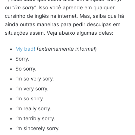
ou “
I’m sorry
”. Isso você aprende em qualquer
cursinho de inglês na internet. Mas, saiba que há
ainda outras maneiras para pedir desculpas em
situações assim. Veja abaixo algumas delas:
My bad!
(
extremamente informal
)
Sorry.
So sorry.
I’m so very sory.
I’m very sorry.
I’m so sorry.
I’m really sorry.
I’m terribly sorry.
I’m sincerely sorry.