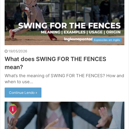
Expressões em Inglês
19/05/2026
What does SWING FOR THE FENCES
mean?
What’s the meaning of SWING FOR THE FENCES? How and
when to use…
Continue Lendo »