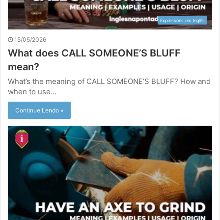
Expressões em Inglês
15/05/2026
What does CALL SOMEONE’S BLUFF
mean?
What’s the meaning of CALL SOMEONE’S BLUFF? How and
when to use…
Continue Lendo »