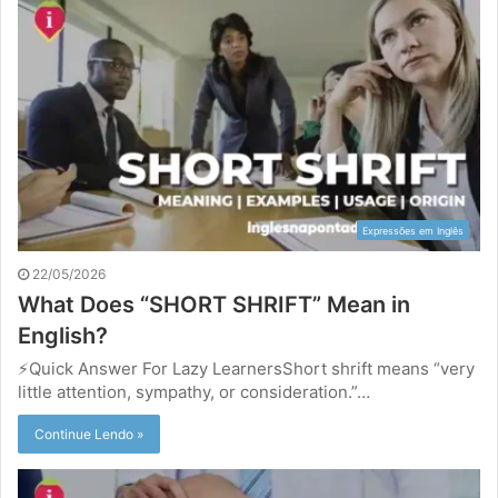
Expressões em Inglês
22/05/2026
What Does “SHORT SHRIFT” Mean in
English?
⚡Quick Answer For Lazy LearnersShort shrift means “very
little attention, sympathy, or consideration.”…
Continue Lendo »