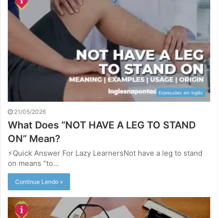
Expressões em Inglês
21/05/2026
What Does “NOT HAVE A LEG TO STAND
ON” Mean?
⚡Quick Answer For Lazy LearnersNot have a leg to stand
on means “to…
Continue Lendo »