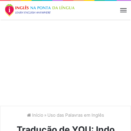
M
Início
»
Uso das Palavras em Inglês
Tradução de YOU: Indo