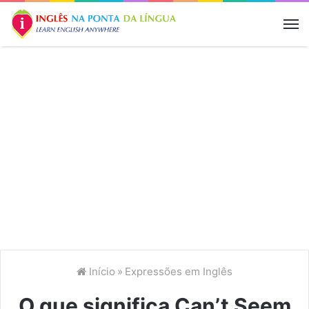
M
Início
»
Expressões em Inglês
O que significa Can’t Seem