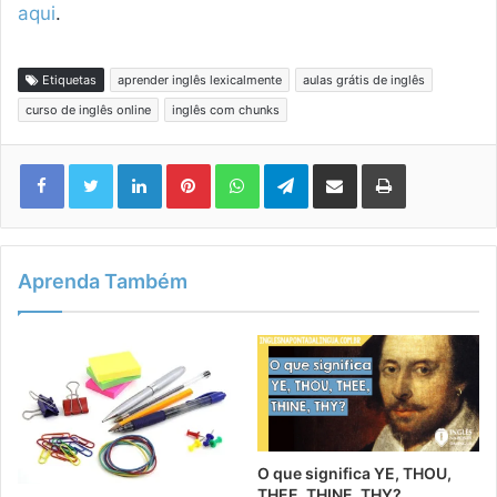
aqui
.
Etiquetas
aprender inglês lexicalmente
aulas grátis de inglês
curso de inglês online
inglês com chunks
Linkedin
Pinterest
WhatsApp
Telegram
Compartilhar via e-mail
Imprimir
Aprenda Também
O que significa YE, THOU,
THEE, THINE, THY?