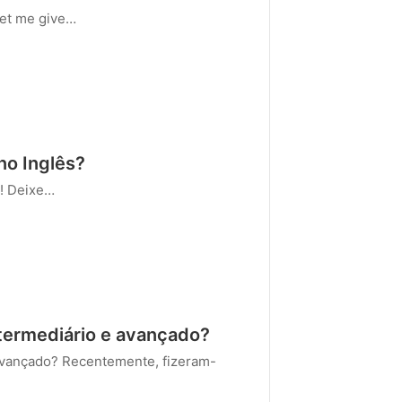
let me give…
no Inglês?
s! Deixe…
intermediário e avançado?
e avançado? Recentemente, fizeram-