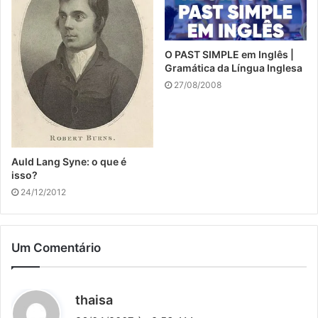
O PAST SIMPLE em Inglês |
Gramática da Língua Inglesa
27/08/2008
Auld Lang Syne: o que é
isso?
24/12/2012
Um Comentário
d
thaisa
i