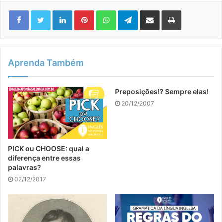
Linkedin
Pinterest
WhatsApp
Telegram
Compartilhar via e-mail
Imprimir
Aprenda Também
Preposições!? Sempre elas!
20/12/2007
PICK ou CHOOSE: qual a
diferença entre essas
palavras?
02/12/2017