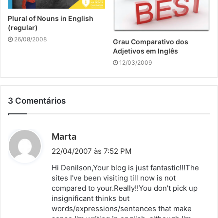
Plural of Nouns in English
(regular)
26/08/2008
Grau Comparativo dos
Adjetivos em Inglês
12/03/2009
3 Comentários
d
Marta
i
22/04/2007 às 7:52 PM
s
Hi Denilson,Your blog is just fantastic!!!The
s
sites I've been visiting till now is not
compared to your.Really!!You don't pick up
e
insignificant thinks but
:
words/expressions/sentences that make