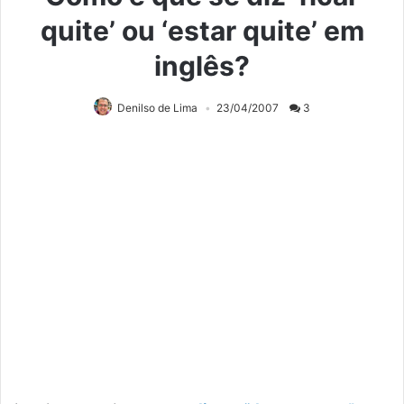
quite’ ou ‘estar quite’ em
inglês?
Denilso de Lima
23/04/2007
3