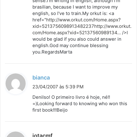
sense.I'm writing in english, although I'm
brasilian, because I want to improve my
english, so I've to train.My orkut is: <a
href="
http://www.orkut.com/Home.aspx?
xid=5213756098913482237http://www.orkut.
com/Home.aspx?xid=52137560989134
… />I
would be glad if you also could answer in
english.God may continue blessing
you.RegardsMarta
d
bianca
i
23/04/2007 às 5:39 PM
s
Denilso! O primeiro livro é hoje, né!!
s
=)Looking forward to knowing who won this
first book!!!Beijo
e
:
d
jotacmf