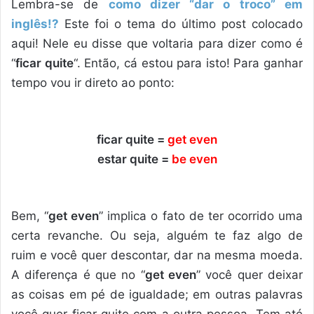
Lembra-se de
como dizer “
dar o troco
” em
inglês!?
Este foi o tema do último post colocado
aqui! Nele eu disse que voltaria para dizer como é
“
ficar quite
“. Então, cá estou para isto! Para ganhar
tempo vou ir direto ao ponto:
ficar quite =
get even
estar quite =
be even
Bem, “
get even
” implica o fato de ter ocorrido uma
certa revanche. Ou seja, alguém te faz algo de
ruim e você quer descontar, dar na mesma moeda.
A diferença é que no “
get even
” você quer deixar
as coisas em pé de igualdade; em outras palavras
você quer ficar quite com a outra pessoa. Tem até