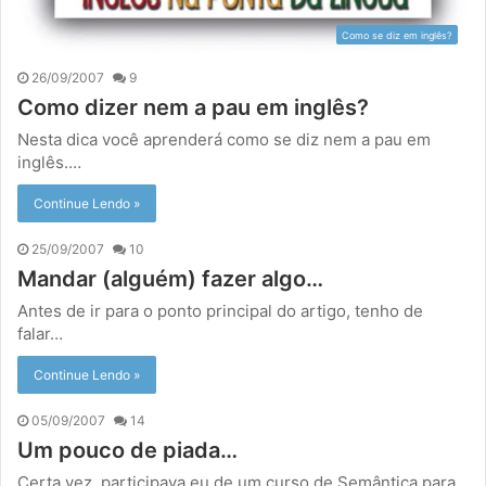
Como se diz em inglês?
26/09/2007
9
Como dizer nem a pau em inglês?
Nesta dica você aprenderá como se diz nem a pau em
inglês.…
Continue Lendo »
25/09/2007
10
Mandar (alguém) fazer algo…
Antes de ir para o ponto principal do artigo, tenho de
falar…
Continue Lendo »
05/09/2007
14
Um pouco de piada…
Certa vez, participava eu de um curso de Semântica para