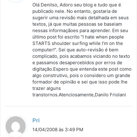
s
Olá Denilso, Adoro seu blog e tudo que é
s
publicado nele. No entanto, gostaria de
sugerir uma revisão mais detalhada em seus
e
textos, já que muitas pessoas se baseiam
:
nessas informaçãoes para aprender. Em seu
último post foi escrito "I hate when people
STARTS shoulder surfing while I'm on the
computer!". Sei que auto-revisão é bem
complicado, pois acabamos viciando no texto
e passamos desapercebidos por erros de
digitação.Espero que entenda este post como
algo construtivo, pois o considero um grande
formador de opinião e sei que isso pode lhe
trazer alguns
transtornos.Atenciosamente,Danilo Friolani
d
Pri
i
14/04/2008 às 3:49 PM
s