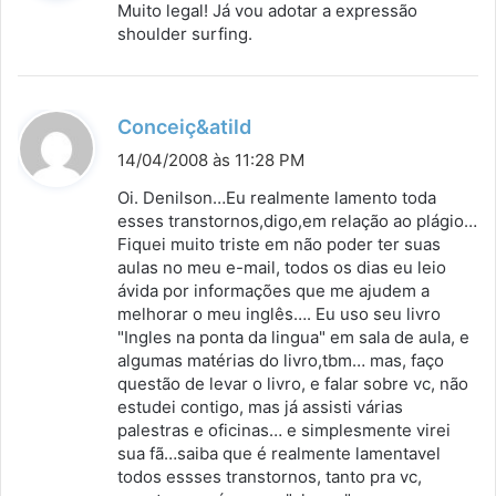
Muito legal! Já vou adotar a expressão
s
shoulder surfing.
e
:
d
Conceiç&atild
i
14/04/2008 às 11:28 PM
s
Oi. Denilson…Eu realmente lamento toda
s
esses transtornos,digo,em relação ao plágio…
Fiquei muito triste em não poder ter suas
e
aulas no meu e-mail, todos os dias eu leio
:
ávida por informações que me ajudem a
melhorar o meu inglês…. Eu uso seu livro
"Ingles na ponta da lingua" em sala de aula, e
algumas matérias do livro,tbm… mas, faço
questão de levar o livro, e falar sobre vc, não
estudei contigo, mas já assisti várias
palestras e oficinas… e simplesmente virei
sua fã…saiba que é realmente lamentavel
todos essses transtornos, tanto pra vc,