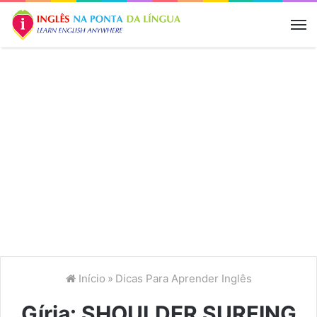
M
Início
»
Dicas Para Aprender Inglês
Gíria: SHOULDER SURFING