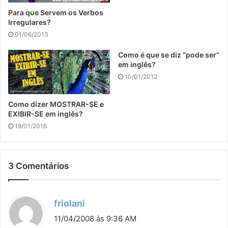
Para que Servem os Verbos
Irregulares?
01/06/2013
Como é que se diz “pode ser”
em inglês?
10/01/2012
Como dizer MOSTRAR-SE e
EXIBIR-SE em inglês?
19/01/2016
3 Comentários
d
friolani
i
11/04/2008 às 9:36 AM