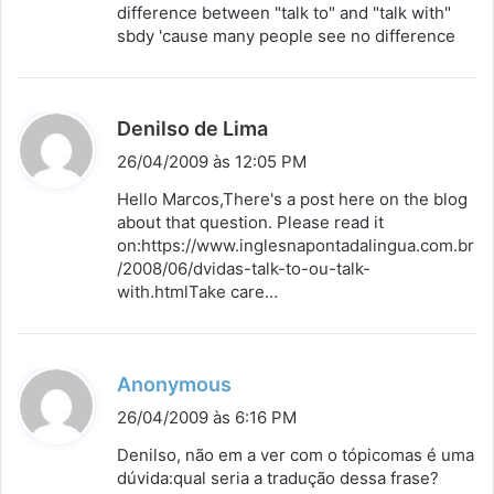
s
difference between "talk to" and "talk with"
sbdy 'cause many people see no difference
e
:
d
Denilso de Lima
i
26/04/2009 às 12:05 PM
s
Hello Marcos,There's a post here on the blog
s
about that question. Please read it
on:
https://www.inglesnapontadalingua.com.br
e
/2008/06/dvidas-talk-to-ou-talk-
:
with.htmlTake
care…
d
Anonymous
i
26/04/2009 às 6:16 PM
s
Denilso, não em a ver com o tópicomas é uma
s
dúvida:qual seria a tradução dessa frase?