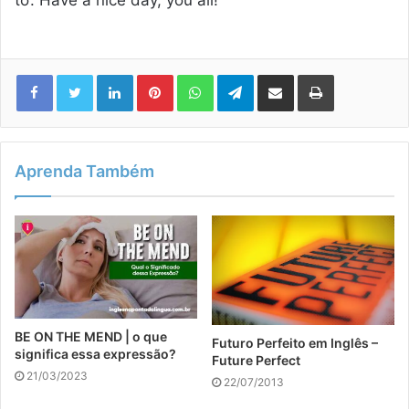
to’. Have a nice day, you all!
Linkedin
Pinterest
WhatsApp
Telegram
Compartilhar via e-mail
Imprimir
Aprenda Também
BE ON THE MEND | o que
Futuro Perfeito em Inglês –
significa essa expressão?
Future Perfect
21/03/2023
22/07/2013