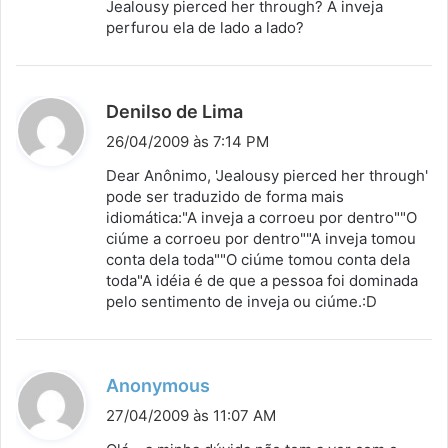
Jealousy pierced her through? A inveja
e
perfurou ela de lado a lado?
:
d
Denilso de Lima
i
26/04/2009 às 7:14 PM
s
Dear Anônimo, 'Jealousy pierced her through'
s
pode ser traduzido de forma mais
idiomática:"A inveja a corroeu por dentro""O
e
ciúme a corroeu por dentro""A inveja tomou
:
conta dela toda""O ciúme tomou conta dela
toda"A idéia é de que a pessoa foi dominada
pelo sentimento de inveja ou ciúme.:D
d
Anonymous
i
27/04/2009 às 11:07 AM
s