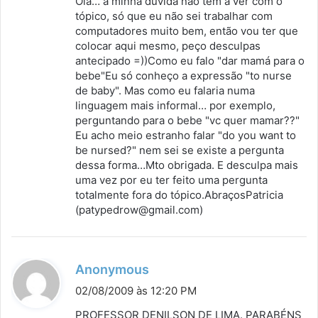
Olá… a minha dúvida não tem a ver com o
s
tópico, só que eu não sei trabalhar com
computadores muito bem, então vou ter que
e
colocar aqui mesmo, peço desculpas
:
antecipado =))Como eu falo "dar mamá para o
bebe"Eu só conheço a expressão "to nurse
de baby". Mas como eu falaria numa
linguagem mais informal… por exemplo,
perguntando para o bebe "vc quer mamar??"
Eu acho meio estranho falar "do you want to
be nursed?" nem sei se existe a pergunta
dessa forma…Mto obrigada. E desculpa mais
uma vez por eu ter feito uma pergunta
totalmente fora do tópico.AbraçosPatricia
(patypedrow@gmail.com)
d
Anonymous
i
02/08/2009 às 12:20 PM
s
PROFESSOR DENILSON DE LIMA. PARABÉNS