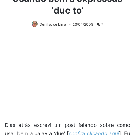
‘due to’
Denilso de Lima
26/04/2009
7
Dias atrás escrevi um post falando sobre como
usar bem a palavra ‘due’ [
confira clicando aqui
]. Eu