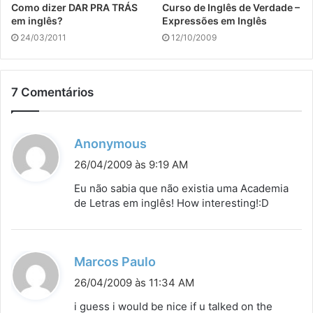
Como dizer DAR PRA TRÁS
Curso de Inglês de Verdade –
em inglês?
Expressões em Inglês
24/03/2011
12/10/2009
7 Comentários
d
Anonymous
i
26/04/2009 às 9:19 AM
s
Eu não sabia que não existia uma Academia
s
de Letras em inglês! How interesting!:D
e
:
d
Marcos Paulo
i
26/04/2009 às 11:34 AM
s
i guess i would be nice if u talked on the