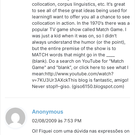
collocation, corpus linguistics, etc. It's great
:
to see all of these great ideas being used for
learning!I want to offer you all a chance to see
collocation in action. In the 1970's there was a
popular TV game show called Match Game. I
was just a kid when it was on, so I didn't
always understand the humor (or the point),
but the entire premise of the show is to
MATCH words that might go in the ____
(blank). Do a search on YouTube for "Match
Game" and "blank", or click here to see what I
mean:
http://www.youtube.com/watch?
v=7KU3Ur3AXckThis
blog is fantastic, amigo!
Never stop!!–giso. (giso6150.blogspot.com)
d
Anonymous
i
02/08/2009 às 7:53 PM
s
Oi! Fiquei com uma dúvida nas expressões on