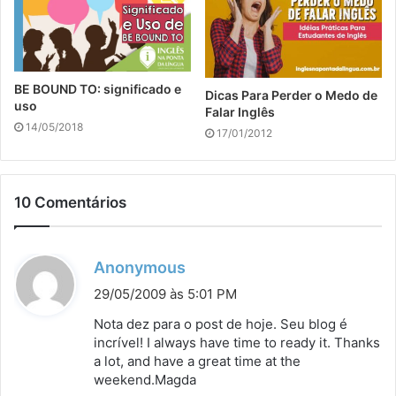
BE BOUND TO: significado e
Dicas Para Perder o Medo de
uso
Falar Inglês
14/05/2018
17/01/2012
10 Comentários
d
Anonymous
i
29/05/2009 às 5:01 PM
s
Nota dez para o post de hoje. Seu blog é
s
incrível! I always have time to ready it. Thanks
a lot, and have a great time at the
e
weekend.Magda
: