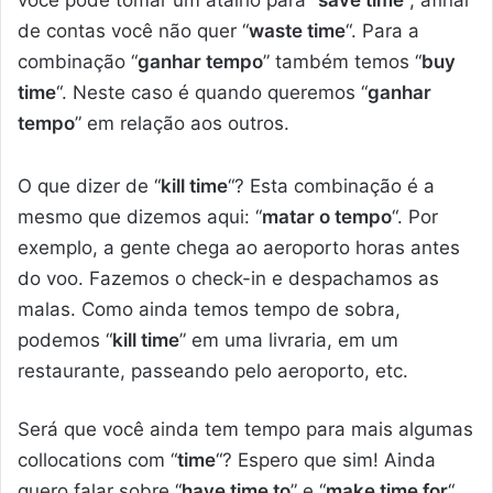
de contas você não quer “
waste time
“. Para a
combinação “
ganhar tempo
” também temos “
buy
time
“. Neste caso é quando queremos “
ganhar
tempo
” em relação aos outros.
O que dizer de “
kill time
“? Esta combinação é a
mesmo que dizemos aqui: “
matar o tempo
“. Por
exemplo, a gente chega ao aeroporto horas antes
do voo. Fazemos o check-in e despachamos as
malas. Como ainda temos tempo de sobra,
podemos “
kill time
” em uma livraria, em um
restaurante, passeando pelo aeroporto, etc.
Será que você ainda tem tempo para mais algumas
collocations com “
time
“? Espero que sim! Ainda
quero falar sobre “
have time to
” e “
make time for
“.