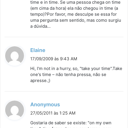
s
time e in time. Se uma pessoa chega on time
(em cima da hora) ela não chegou in time (a
e
tempo)?Por favor, me desculpe se essa for
:
uma pergunta sem sentido, mas como surgiu
a dúvida…
d
Elaine
i
17/09/2009 às 9:43 AM
s
Hi, I'm not in a hurry, so, "take your time".Take
s
one's time – não tenha pressa, não se
apresse.;)
e
:
d
Anonymous
i
27/05/2011 às 1:25 AM
s
Gostaria de saber se existe: "on my own
s