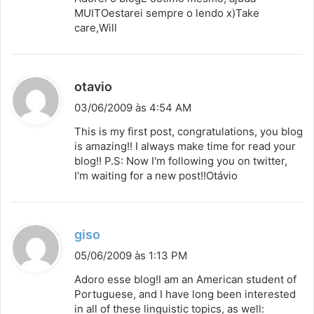
s
MUITOestarei sempre o lendo x)Take
care,Will
e
:
d
otavio
i
03/06/2009 às 4:54 AM
s
This is my first post, congratulations, you blog
s
is amazing!! I always make time for read your
blog!! P.S: Now I'm following you on twitter,
e
I'm waiting for a new post!!Otávio
:
d
giso
i
05/06/2009 às 1:13 PM
s
Adoro esse blog!I am an American student of
s
Portuguese, and I have long been interested
in all of these linguistic topics, as well:
e