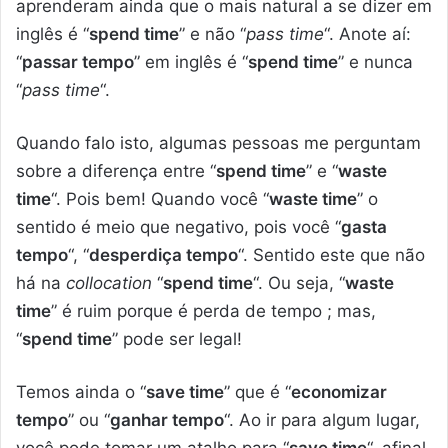
aprenderam ainda que o mais natural a se dizer em
inglês é “
spend time
” e não “
pass time
“. Anote aí:
“
passar tempo
” em inglês é “
spend time
” e nunca
“
pass time
“.
Quando falo isto, algumas pessoas me perguntam
sobre a diferença entre “
spend time
” e “
waste
time
“. Pois bem! Quando você “
waste time
” o
sentido é meio que negativo, pois você “
gasta
tempo
“, “
desperdiça tempo
“. Sentido este que não
há na
collocation
“
spend time
“. Ou seja, “
waste
time
” é ruim porque é perda de tempo ; mas,
“
spend time
” pode ser legal!
Temos ainda o “
save time
” que é “
economizar
tempo
” ou “
ganhar tempo
“. Ao ir para algum lugar,
você pode tomar um atalho para “
save time
“, afinal