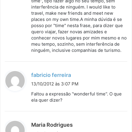
time", tipo fazer algo no seu tempo, sem
interferência de ninguém. I would like to
e
travel, make new friends and meet new
:
places on my own time.A minha dúvida é se
posso por "time" nesta frase, para dizer que
quero viajar, fazer novas amizades e
conhecer novos lugares por mim mesmo e no
meu tempo, sozinho, sem interferência de
ninguém, inclusive companhias de turismo.
d
fabricio ferreira
i
13/10/2012 às 3:07 PM
s
Faltou a expressão ''wonderful time''. O que
s
ela quer dizer?
e
:
d
Maria Rodrigues