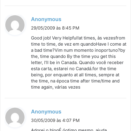
d
Anonymous
i
29/05/2009 às 8:45 PM
s
Good job! Very Helpful!at times, às vezesfrom
s
time to time, de vez em quandoHave I come at
a bad time?Vim num momento inoportuno?by
e
the, time quando By the time you get this
:
letter, I’ll be in Canada. Quando você receber
esta carta, estarei no Canadá.for the time
being, por enquanto at all times, sempre at
the time, na época time after time/time and
time again, várias vezes
d
Anonymous
i
30/05/2009 às 4:07 PM
s
Adorei o blogÉ óotimo mesmo, ajuda