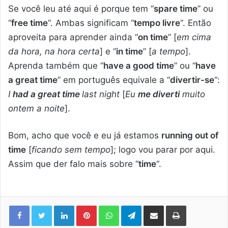
Se você leu até aqui é porque tem “
spare time
” ou
“
free time
“. Ambas significam “
tempo livre
“. Então
aproveita para aprender ainda “
on time
” [
em cima
da hora, na hora certa
] e “
in time
” [
a tempo
].
Aprenda também que “
have a good time
” ou “
have
a great time
” em português equivale a “
divertir-se
“:
I
had a great time
last night
[
Eu
me diverti
muito
ontem a noite
].
Bom, acho que você e eu já estamos
running out of
time
[
ficando sem tempo
]; logo vou parar por aqui.
Assim que der falo mais sobre “
time
“.
Linkedin
Pinterest
WhatsApp
Telegram
Compartilhar via e-mail
Imprimir