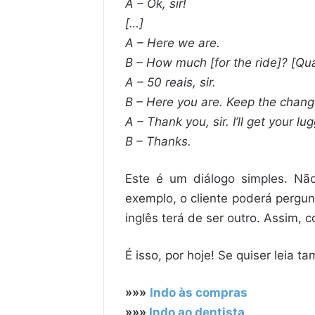
A – Ok, sir!
[…]
A – Here we are.
B – How much [for the ride]? [Qua
A – 50 reais, sir.
B – Here you are. Keep the change
A – Thank you, sir. I’ll get your 
B – Thanks.
Este é um diálogo simples. Nã
exemplo, o cliente poderá pergunt
inglês terá de ser outro. Assim,
É isso, por hoje! Se quiser leia 
»»»
Indo às compras
»»»
Indo ao dentista