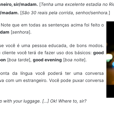
aneiro, sir/madam.
[
Tenha uma excelente estadia no Rio
sir/madam.
[
São 30 reais pela corrida, senhor/senhora.
]
 Note que em todas as sentenças acima foi feito o
dam
[
senhora
].
 que você é uma pessoa educada, de bons modos.
 cliente você terá de fazer uso dos básicos:
good
oon
[
boa tarde
],
good evening
[
boa noite
].
onta da língua você poderá ter uma conversa
iva com um estrangeiro. Você pode puxar conversa
p with your luggage. […] Ok! Where to, sir?