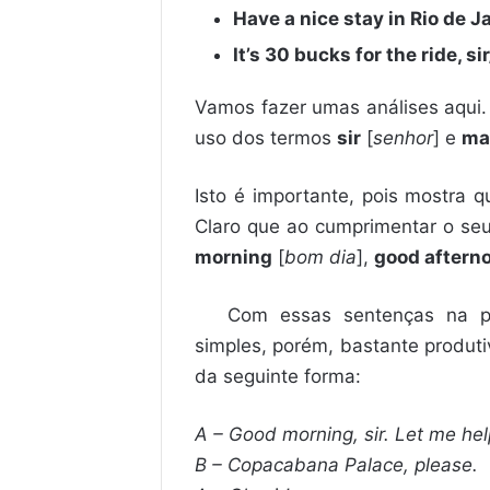
Have a nice stay in Rio de J
It’s 30 bucks for the ride, 
Vamos fazer umas análises aqui.
uso dos termos
sir
[
senhor
] e
ma
Isto é importante, pois mostra
Claro que ao cumprimentar o seu
morning
[
bom dia
],
good aftern
Com essas sentenças na p
simples, porém, bastante produt
da seguinte forma:
A – Good morning, sir. Let me hel
B – Copacabana Palace, please.