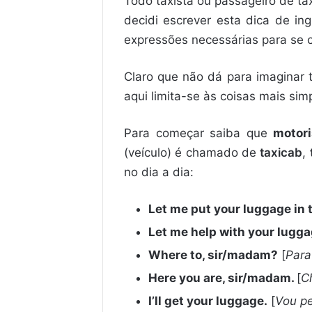
Todo taxista ou passageiro de tá
decidi escrever esta dica de in
expressões necessárias para se 
Claro que não dá para imaginar 
aqui limita-se às coisas mais si
Para começar saiba que
motori
(veículo) é chamado de
taxicab
,
no dia a dia:
Let me put your luggage in 
Let me help with your lugg
Where to, sir/madam?
[
Para
Here you are, sir/madam.
[
C
I’ll get your luggage.
[
Vou p