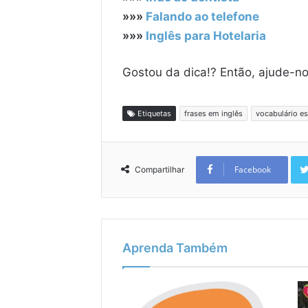
»»»
Falando ao telefone
»»»
Inglês para Hotelaria
Gostou da dica!? Então, ajude-n
Etiquetas
frases em inglês
vocabulário es
Facebook
Compartilhar
Aprenda Também