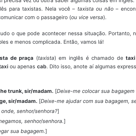
xi precisa vez ou outra saber algumas coisas em inglês
glês para taxistas. Nela você –
taxista ou não –
encon
comunicar com o passageiro (
ou vice versa
).
tudo o que pode acontecer nessa situação. Portanto, no
mples e menos complicada. Então, vamos lá!
sta de praça
(
taxista
) em inglês é chamado de
taxi
taxi
ou apenas
cab
. Dito isso, anote aí algumas expre
the trunk, sir/madam.
[
Deixe-me colocar sua bagagem 
age, sir/madam.
[
Deixe-me ajudar com sua bagagem, se
 onde, senhor/senhora?
]
hegamos, senhor/senhora.
]
egar sua bagagem.
]