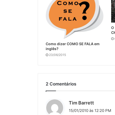
O 
C
Como dizer COMO SE FALA em
inglês?
23/06/2015
2 Comentários
d
Tim Barrett
i
15/01/2010 às 12:20 PM