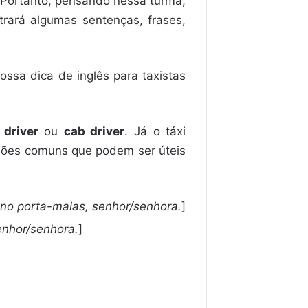
. Portanto, pensando nessa turma,
trará algumas sentenças, frases,
ssa dica de inglês para taxistas
 driver
ou
cab driver
. Já o táxi
ssões comuns que podem ser úteis
no porta-malas, senhor/senhora.
]
nhor/senhora.
]