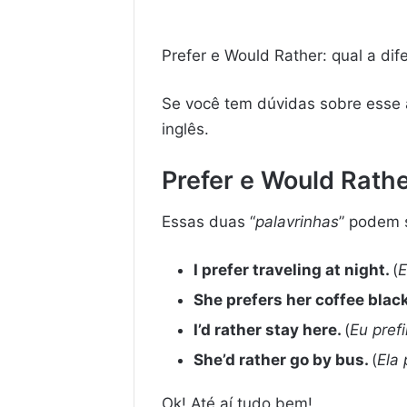
Prefer e Would Rather: qual a di
Se você tem dúvidas sobre esse 
inglês.
Prefer e Would Rathe
Essas duas “
palavrinhas
” podem 
I prefer traveling at night.
(
E
She prefers her coffee black
I’d rather stay here.
(
Eu prefi
She’d rather go by bus.
(
Ela 
Ok! Até aí tudo bem!