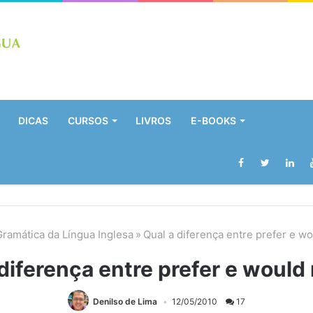
DICAS
CURSOS
LIVROS
E-BOOKS
Gramática da Língua Inglesa
»
Qual a diferença entre prefer e wo
diferença entre prefer e would
Denilso de Lima
12/05/2010
17