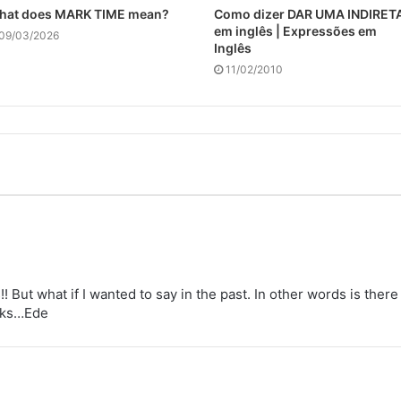
hat does MARK TIME mean?
Como dizer DAR UMA INDIRET
em inglês | Expressões em
09/03/2026
Inglês
11/02/2010
! But what if I wanted to say in the past. In other words is there 
nks…Ede