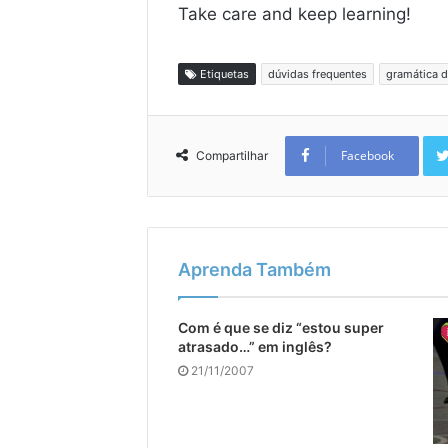
Take care and keep learning!
Etiquetas
dúvidas frequentes
gramática d
Facebook
Compartilhar
Aprenda Também
Com é que se diz “estou super
atrasado…” em inglês?
21/11/2007