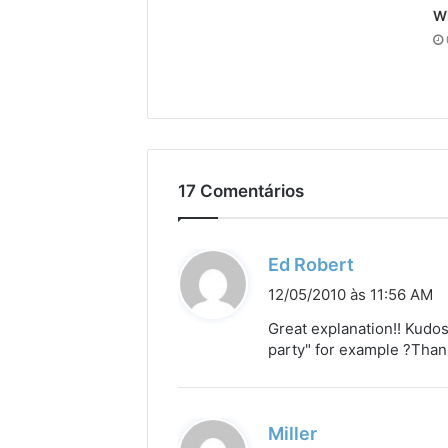
W
17 Comentários
d
Ed Robert
i
12/05/2010 às 11:56 AM
s
Great explanation!! Kudos!
s
party" for example ?Tha
e
:
d
Miller