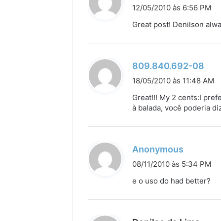
i
12/05/2010 às 6:56 PM
s
Great post! Denilson alwa
s
e
:
d
809.840.692-08
i
18/05/2010 às 11:48 AM
s
Great!!! My 2 cents:I pre
s
à balada, você poderia di
e
:
d
Anonymous
i
08/11/2010 às 5:34 PM
s
e o uso do had better?
s
e
: