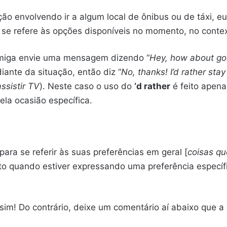
ão envolvendo ir a algum local de ônibus ou de táxi, eu
) se refere às opções disponíveis no momento, no contex
 amiga envie uma mensagem dizendo “
Hey, how about goi
diante da situação, então diz “
No, thanks! I’d rather s
assistir TV
). Neste caso o uso do
‘d rather
é feito apena
la ocasião específica.
 para se referir às suas preferências em geral [
coisas qu
eito quando estiver expressando uma preferência específ
sim! Do contrário, deixe um comentário aí abaixo que a