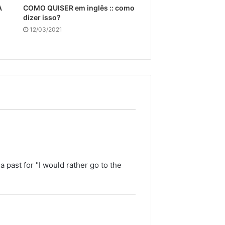
A
COMO QUISER em inglês :: como
dizer isso?
12/03/2021
a past for "I would rather go to the