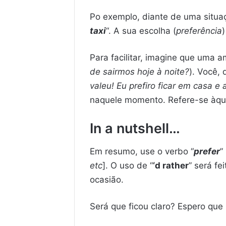
Po exemplo, diante de uma situaç
taxi
“. A sua escolha (
preferência
Para facilitar, imagine que uma
de sairmos hoje à noite?
). Você, 
valeu! Eu prefiro ficar em casa e 
naquele momento. Refere-se àque
In a nutshell…
Em resumo, use o verbo “
prefer
”
etc
]. O uso de “
‘d rather
” será f
ocasião.
Será que ficou claro? Espero que 