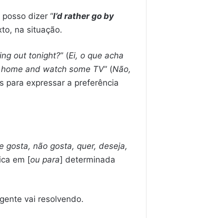
 posso dizer “
I’d rather go by
to, na situação.
ng out tonight?
” (
Ei, o que acha
tay home and watch some TV
” (
Não,
s para expressar a preferência
e gosta, não gosta, quer, deseja,
ica em [
ou para
] determinada
 gente vai resolvendo.