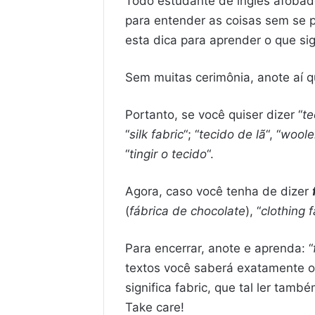
Todo estudante de inglês afobado
para entender as coisas sem se p
esta dica para aprender o que sign
Sem muitas cerimônia, anote aí
Portanto, se você quiser dizer “
te
“
silk fabric
“; “
tecido de lã
“, “
woole
“
tingir o tecido
“.
Agora, caso você tenha de dizer
(
fábrica de chocolate
), “
clothing 
Para encerrar, anote e aprenda: “
textos você saberá exatamente o
significa fabric, que tal ler tamb
Take care!