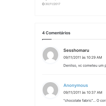
30/11/2017
4 Comentários
d
Sesshomaru
i
09/11/2011 às 10:29 AM
s
Denilso, vc cometeu um pe
s
e
:
d
Anonymous
i
09/11/2011 às 10:37 AM
s
"chocolate fabric"… O cor
s