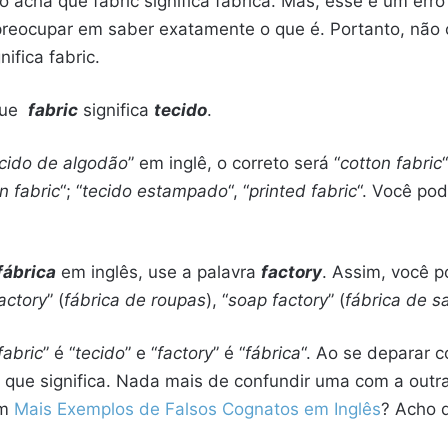
 acha que fabric significa fábrica. Mas, esse é um er
reocupar em saber exatamente o que é. Portanto, não c
ifica fabric.
 que
fabric
significa
tecido
.
cido de algodão
” em inglê, o correto será “
cotton fabric
n fabric
“; “
tecido estampado
“, “
printed fabric
“. Você pod
fábrica
em inglês, use a palavra
factory
. Assim, você p
factory
” (
fábrica de roupas
), “
soap factory
” (
fábrica de s
fabric
” é “
tecido
” e “
factory
” é “
fábrica
“. Ao se deparar 
 que significa. Nada mais de confundir uma com a outra
ém
Mais Exemplos de Falsos Cognatos em Inglês
? Acho q