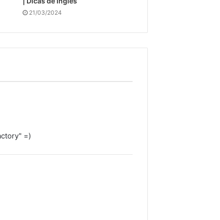
| Dicas de Inglês
21/03/2024
ctory" =)