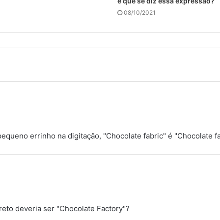
é que se diz essa expressão?
08/10/2021
queno errinho na digitação, "Chocolate fabric" é "Chocolate fa
reto deveria ser "Chocolate Factory"?