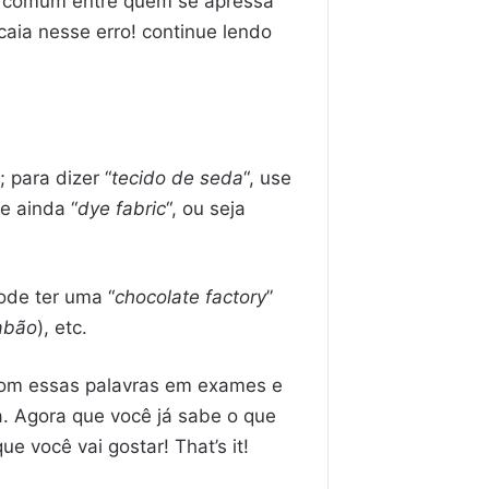
ro comum entre quem se apressa
aia nesse erro! continue lendo
“; para dizer “
tecido de seda
“, use
e ainda “
dye fabric
“, ou seja
ode ter uma “
chocolate factory
”
abão
), etc.
com essas palavras em exames e
. Agora que você já sabe o que
ue você vai gostar! That’s it!