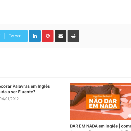
Linkedin
Pinterest
Compartilhar via e-mail
Imprimir
Twitter
corar Palavras em Inglês
uda a ser Fluente?
04/01/2012
DAR EM NADA em inglês | com