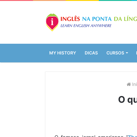
MY HISTORY
DICAS
CURSOS
In
O qu