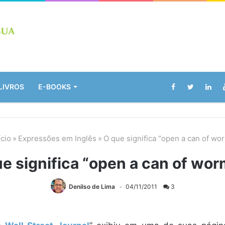
LIVROS
E-BOOKS
ício
»
Expressões em Inglês
»
O que significa “open a can of wo
e significa “open a can of wo
Denilso de Lima
04/11/2011
3