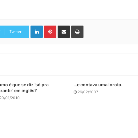
Linkedin
Pinterest
Compartilhar via e-mail
Imprimir
Twitter
mo é que se diz ‘só pra
…e contava uma lorota.
rantir’ em inglês?
26/02/2007
20/01/2010