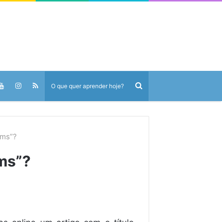
rms”?
rms”?