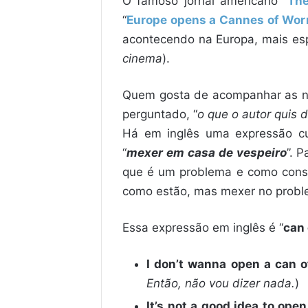
O famoso jornal americano “
The
“
Europe opens a Cannes of Wo
acontecendo na Europa, mais es
cinema
).
Quem gosta de acompanhar as not
perguntado, “
o que o autor quis
Há em inglês uma expressão cu
“
mexer em casa de vespeiro
”. 
que é um problema e como conse
como estão, mas mexer no probl
Essa expressão em inglês é “
can
I don’t wanna open a can o
Então, não vou dizer nada.
)
It’s not a good idea to ope