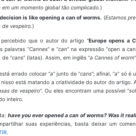
 em um momento global tão complicado.
)
decision is like opening a can of worms.
(
Estamos pre
de vespeiro.
)
 percebido que o autor do artigo “
Europe opens a 
s palavras “
Cannes
” e “
can
” na expressão “open a can
 de “
cans
” (latas). Assim, em inglês “
a Cannes of worm
está errado colocar “
a
” junto de “
cans
”; afinal, “
a
” só é 
 nisso está matando a criatividade do autor do artigo.
sas de vespeiro
”. Ou eles encontram uma possível “
so
o inteiro.
nda:
have you ever opened a can of worms? Was it real
mpartilhar suas experiências, basta deixar um comen
TIR
.