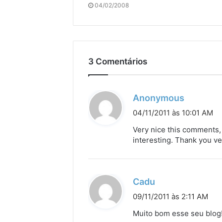
04/02/2008
3 Comentários
d
Anonymous
i
04/11/2011 às 10:01 AM
s
Very nice this comments, i
s
interesting. Thank you v
e
:
d
Cadu
i
09/11/2011 às 2:11 AM
s
Muito bom esse seu blog
s