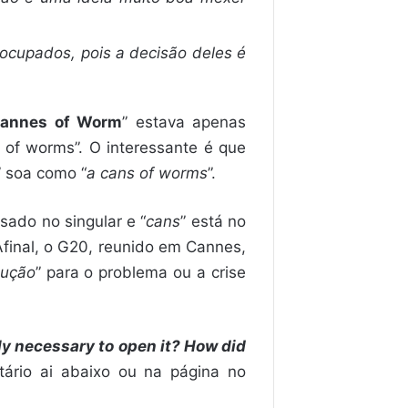
ocupados, pois a decisão deles é
Cannes of Worm
” estava apenas
 of worms”. O interessante é que
” soa como “
a cans of worms
”.
usado no singular e “
cans
” está no
 Afinal, o G20, reunido em Cannes,
lução
” para o problema ou a crise
ly necessary to open it? How did
tário ai abaixo ou na página no