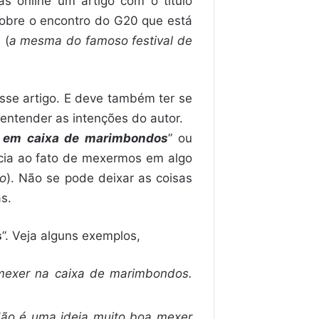
s online um artigo com o título
 sobre o encontro do G20 que está
 (
a mesma do famoso festival de
sse artigo. E deve também ter se
 entender as intenções do autor.
 em caixa de marimbondos
” ou
cia ao fato de mexermos em algo
ão
). Não se pode deixar as coisas
s.
s
”. Veja alguns exemplos,
mexer na caixa de marimbondos.
ão é uma ideia muito boa mexer