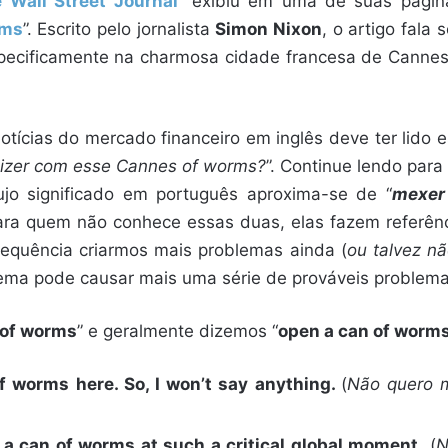
 Wall Street Journal
” exibiu em uma de suas página
rms
”. Escrito pelo jornalista
Simon Nixon
, o artigo fala
pecificamente na charmosa cidade francesa de Cannes
ícias do mercado financeiro em inglês deve ter lido e
 dizer com esse Cannes of worms?
”. Continue lendo para
jo significado em português aproxima-se de “
mexer
Para quem não conhece essas duas, elas fazem referên
quência criarmos mais problemas ainda (
ou talvez n
ema pode causar mais uma série de prováveis problema
 of worms
” e geralmente dizemos “
open a can of worm
f worms here. So, I won’t say anything.
(
Não quero 
n a can of worms at such a critical global moment.
(
N