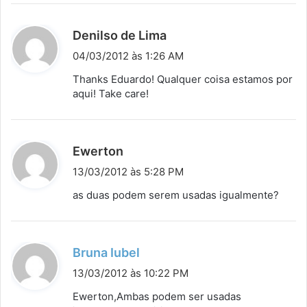
d
Denilso de Lima
i
04/03/2012 às 1:26 AM
s
Thanks Eduardo! Qualquer coisa estamos por
s
aqui! Take care!
e
:
d
Ewerton
i
13/03/2012 às 5:28 PM
s
as duas podem serem usadas igualmente?
s
e
:
d
Bruna Iubel
i
13/03/2012 às 10:22 PM
s
Ewerton,Ambas podem ser usadas
s