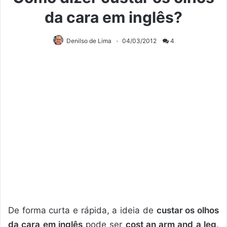
da cara em inglês?
Denilso de Lima
04/03/2012
4
De forma curta e rápida, a ideia de
custar os olhos
da cara em inglês
pode ser
cost an arm and a leg
.