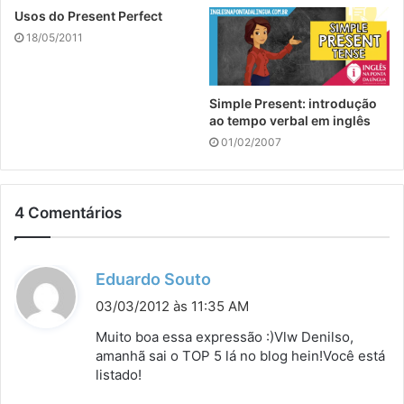
Usos do Present Perfect
18/05/2011
Simple Present: introdução
ao tempo verbal em inglês
01/02/2007
4 Comentários
d
Eduardo Souto
i
03/03/2012 às 11:35 AM
s
Muito boa essa expressão :)Vlw Denilso,
s
amanhã sai o TOP 5 lá no blog hein!Você está
listado!
e
: