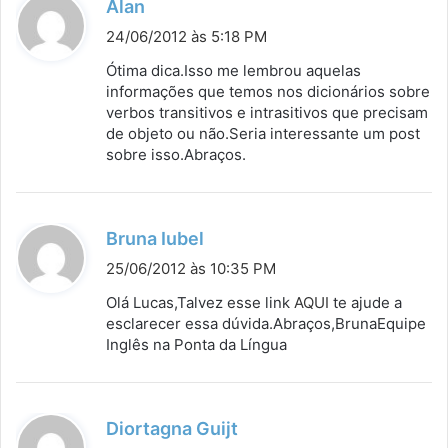
d
Alan
i
24/06/2012 às 5:18 PM
s
Ótima dica.Isso me lembrou aquelas
s
informações que temos nos dicionários sobre
verbos transitivos e intrasitivos que precisam
e
de objeto ou não.Seria interessante um post
:
sobre isso.Abraços.
d
Bruna Iubel
i
25/06/2012 às 10:35 PM
s
Olá Lucas,Talvez esse link
AQUI
te ajude a
s
esclarecer essa dúvida.Abraços,BrunaEquipe
Inglês na Ponta da Língua
e
:
d
Diortagna Guijt