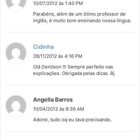
i
10/07/2012 às 1:40 PM
s
Parabéns, além de um ótimo professor de
s
inglês, é muito bom ensinando nossa língua.
e
:
d
Cidinha
i
28/11/2012 às 4:16 PM
s
Olá Denilson !!! Sempre perfeito nas
s
explicações. Obrigada pelas dicas. Bj
e
:
d
Angella Barros
i
10/04/2013 às 8:36 AM
s
Adorei, tudo oq eu tava precisando.
s
e