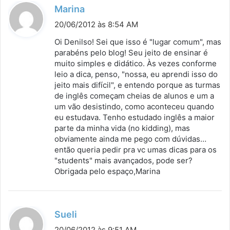
d
Marina
i
20/06/2012 às 8:54 AM
s
Oi Denilso! Sei que isso é "lugar comum", mas
s
parabéns pelo blog! Seu jeito de ensinar é
muito simples e didático. Às vezes conforme
e
leio a dica, penso, "nossa, eu aprendi isso do
:
jeito mais difícil", e entendo porque as turmas
de inglês começam cheias de alunos e um a
um vão desistindo, como aconteceu quando
eu estudava. Tenho estudado inglês a maior
parte da minha vida (no kidding), mas
obviamente ainda me pego com dúvidas…
então queria pedir pra vc umas dicas para os
"students" mais avançados, pode ser?
Obrigada pelo espaço,Marina
d
Sueli
i
20/06/2012 às 9:51 AM