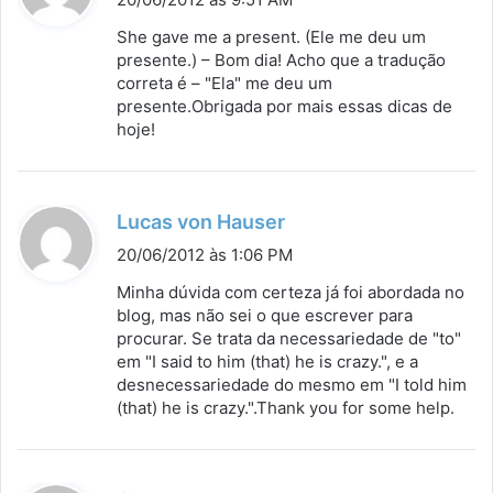
s
She gave me a present. (Ele me deu um
s
presente.) – Bom dia! Acho que a tradução
correta é – "Ela" me deu um
e
presente.Obrigada por mais essas dicas de
:
hoje!
d
Lucas von Hauser
i
20/06/2012 às 1:06 PM
s
Minha dúvida com certeza já foi abordada no
s
blog, mas não sei o que escrever para
procurar. Se trata da necessariedade de "to"
e
em "I said to him (that) he is crazy.", e a
:
desnecessariedade do mesmo em "I told him
(that) he is crazy.".Thank you for some help.