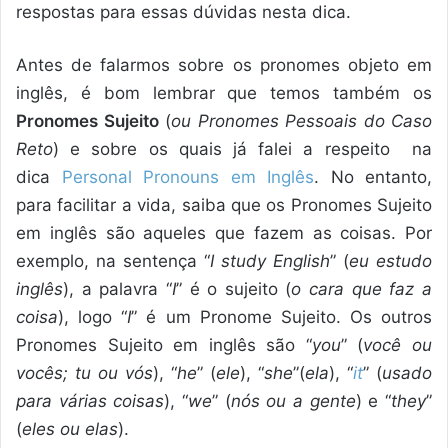
respostas para essas dúvidas nesta dica.
Antes de falarmos sobre os pronomes objeto em
inglês, é bom lembrar que temos também os
Pronomes Sujeito
(
ou Pronomes Pessoais do Caso
Reto
) e sobre os quais já falei a respeito na
dica
Personal Pronouns em Inglês
. No entanto,
para facilitar a vida, saiba que os Pronomes Sujeito
em inglês são aqueles que fazem as coisas. Por
exemplo, na sentença “
I study English
” (
eu estudo
inglês
), a palavra “
I
” é o sujeito (
o cara que faz a
coisa
), logo “
I
” é um Pronome Sujeito. Os outros
Pronomes Sujeito em inglês são “
you
” (
você ou
vocês; tu ou vós
), “
he
” (
ele
), “
she
”(
ela
), “
it
” (
usado
para várias coisas
), “
we
” (
nós ou a gente
) e “
they
”
(
eles ou elas
).