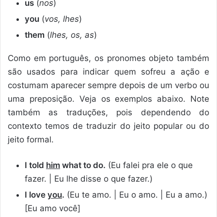
us
(
nos
)
you
(
vos, lhes
)
them
(
lhes, os, as
)
Como em português, os pronomes objeto também
são usados para indicar quem sofreu a ação e
costumam aparecer sempre depois de um verbo ou
uma preposição. Veja os exemplos abaixo. Note
também as traduções, pois dependendo do
contexto temos de traduzir do jeito popular ou do
jeito formal.
I told
him
what to do.
(Eu falei pra ele o que
fazer. | Eu lhe disse o que fazer.)
I love
you
.
(Eu te amo. | Eu o amo. | Eu a amo.)
[Eu amo você]