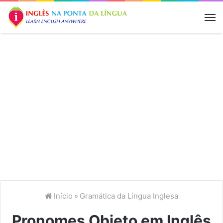
M
Início
»
Gramática da Língua Inglesa
Pronomes Objeto em Inglês