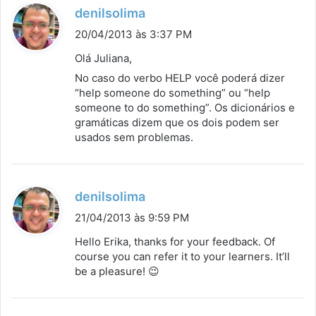
:
d
denilsolima
i
20/04/2013 às 3:37 PM
s
Olá Juliana,
s
No caso do verbo HELP você poderá dizer
e
“help someone do something” ou “help
:
someone to do something”. Os dicionários e
gramáticas dizem que os dois podem ser
usados sem problemas.
d
denilsolima
i
21/04/2013 às 9:59 PM
s
Hello Erika, thanks for your feedback. Of
s
course you can refer it to your learners. It’ll
be a pleasure! 😉
e
: