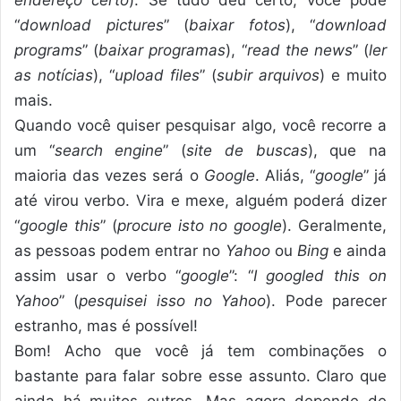
endereço certo
). Se tudo deu certo, você pode
“
download pictures
” (
baixar fotos
), “
download
programs
” (
baixar programas
), “
read the news
” (
ler
as notícias
), “
upload files
” (
subir arquivos
) e muito
mais.
Quando você quiser pesquisar algo, você recorre a
um “
search engine
” (
site de buscas
), que na
maioria das vezes será o
Google
. Aliás, “
google
” já
até virou verbo. Vira e mexe, alguém poderá dizer
“
google this
” (
procure isto no google
). Geralmente,
as pessoas podem entrar no
Yahoo
ou
Bing
e ainda
assim usar o verbo “
google
”: “
I googled this on
Yahoo
” (
pesquisei isso no Yahoo
). Pode parecer
estranho, mas é possível!
Bom! Acho que você já tem combinações o
bastante para falar sobre esse assunto. Claro que