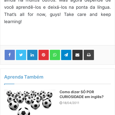
ainda há muitos outros. Mas agora depende de
você aprendê-los e deixá-los na ponta da língua.
That’s all for now, guys! Take care and keep
learning!
Linkedin
Pinterest
WhatsApp
Telegram
Compartilhar via e-mail
Imprimir
Aprenda Também
Como dizer SÓ POR
CURIOSIDADE em inglês?
18/04/2011