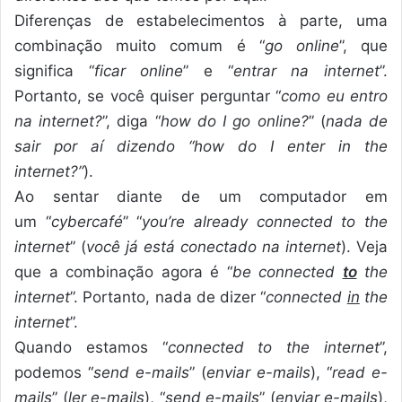
Diferenças de estabelecimentos à parte, uma
combinação muito comum é “
go online
”, que
significa “
ficar online
” e “
entrar na internet
”.
Portanto, se você quiser perguntar “
como eu entro
na internet?
”, diga “
how do I go online?
” (
nada de
sair por aí dizendo “how do I enter in the
internet?”
).
Ao sentar diante de um computador em
um “
cybercafé
” “
you’re already connected to the
internet
” (
você já está conectado na internet
). Veja
que a combinação agora é “
be connected
to
the
internet
”. Portanto, nada de dizer “
connected
in
the
internet
”.
Quando estamos “
connected to the internet
”,
podemos “
send e-mails
” (
enviar e-mails
), “
read e-
mails
” (
ler e-mails
), “
send e-mails
” (
enviar e-mails
),