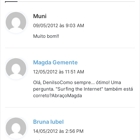
d
Muni
i
09/05/2012 às 9:03 AM
s
Muito bom!!
s
e
:
d
Magda Gemente
i
12/05/2012 às 11:51 AM
s
Olá, DenilsoComo sempre… ótimo! Uma
s
pergunta. "Surfing the Internet" também está
correto?AbraçoMagda
e
:
d
Bruna Iubel
i
14/05/2012 às 2:56 PM
s