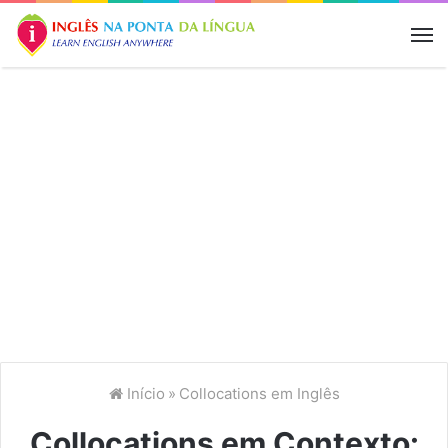
M
Início
»
Collocations em Inglês
Collocations em Contexto: