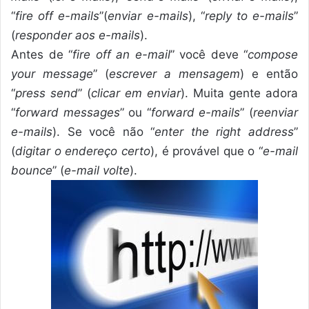
“
fire off e-mails
”(
enviar e-mails
), “
reply to e-mails
”
(
responder aos e-mails
).
Antes de “
fire off an e-mail
” você deve “
compose
your message
” (
escrever a mensagem
) e então
“
press send
” (
clicar em enviar
). Muita gente adora
“
forward messages
” ou “
forward e-mails
” (
reenviar
e-mails
). Se você não “
enter the right address
”
(
digitar o endereço certo
), é provável que o “
e-mail
bounce
” (
e-mail volte
).