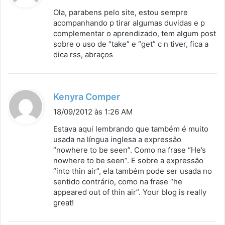
s
Ola, parabens pelo site, estou sempre
s
acompanhando p tirar algumas duvidas e p
complementar o aprendizado, tem algum post
e
sobre o uso de “take” e “get” c n tiver, fica a
:
dica rss, abraços
d
Kenyra Comper
i
18/09/2012 às 1:26 AM
s
Estava aqui lembrando que também é muito
s
usada na língua inglesa a expressão
“nowhere to be seen”. Como na frase “He’s
e
nowhere to be seen”. E sobre a expressão
:
“into thin air”, ela também pode ser usada no
sentido contrário, como na frase “he
appeared out of thin air”. Your blog is really
great!