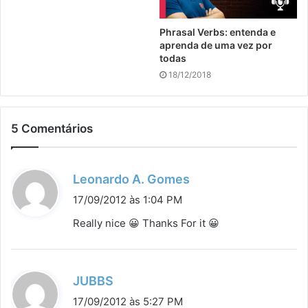
Phrasal Verbs: entenda e
aprenda de uma vez por
todas
18/12/2018
5 Comentários
d
Leonardo A. Gomes
i
17/09/2012 às 1:04 PM
s
Really nice 😀 Thanks For it 😀
s
e
:
d
JUBBS
i
17/09/2012 às 5:27 PM