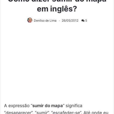
em inglês?
Denilso de Lima
26/05/2012
5
A expressão “
sumir do mapa
” significa
“
desaparecer
”, “
sumir
”, “
escafeder-se
”. Até onde eu