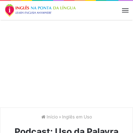
M
Início
»
Inglês em Uso
Podcast: Uso da Palavra