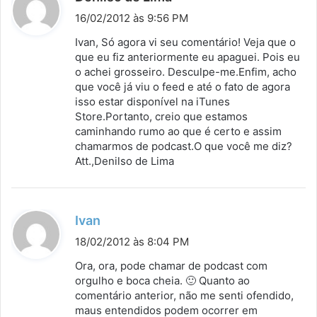
i
16/02/2012 às 9:56 PM
s
Ivan, Só agora vi seu comentário! Veja que o
s
que eu fiz anteriormente eu apaguei. Pois eu
o achei grosseiro. Desculpe-me.Enfim, acho
e
que você já viu o feed e até o fato de agora
:
isso estar disponível na iTunes
Store.Portanto, creio que estamos
caminhando rumo ao que é certo e assim
chamarmos de podcast.O que você me diz?
Att.,Denilso de Lima
d
Ivan
i
18/02/2012 às 8:04 PM
s
Ora, ora, pode chamar de podcast com
s
orgulho e boca cheia. 🙂 Quanto ao
comentário anterior, não me senti ofendido,
e
maus entendidos podem ocorrer em
: