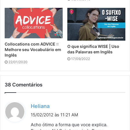
Collocations com ADVICE ::
O que significa WISE | Uso
Melhore seu Vocabulário em
das Palavras em Inglês
Inglês
17/09/2022
22/01/2020
38 Comentários
d
Heliana
i
15/02/2012 às 11:21 AM
s
Acho ótimo a forma que voce explica.
s