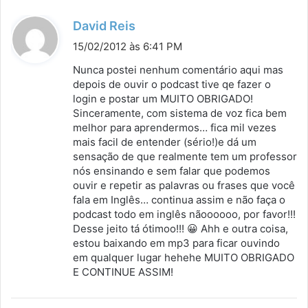
d
David Reis
i
15/02/2012 às 6:41 PM
s
Nunca postei nenhum comentário aqui mas
s
depois de ouvir o podcast tive qe fazer o
login e postar um MUITO OBRIGADO!
e
Sinceramente, com sistema de voz fica bem
:
melhor para aprendermos… fica mil vezes
mais facil de entender (sério!)e dá um
sensação de que realmente tem um professor
nós ensinando e sem falar que podemos
ouvir e repetir as palavras ou frases que você
fala em Inglês… continua assim e não faça o
podcast todo em inglês nãoooooo, por favor!!!
Desse jeito tá ótimoo!!! 😀 Ahh e outra coisa,
estou baixando em mp3 para ficar ouvindo
em qualquer lugar hehehe MUITO OBRIGADO
E CONTINUE ASSIM!