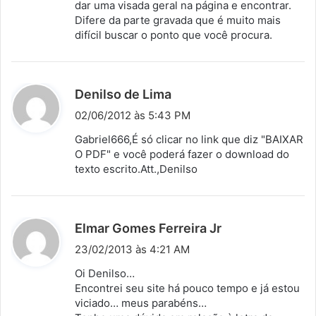
dar uma visada geral na página e encontrar.
Difere da parte gravada que é muito mais
difícil buscar o ponto que você procura.
d
Denilso de Lima
i
02/06/2012 às 5:43 PM
s
Gabriel666,É só clicar no link que diz "BAIXAR
s
O PDF" e você poderá fazer o download do
texto escrito.Att.,Denilso
e
:
d
Elmar Gomes Ferreira Jr
i
23/02/2013 às 4:21 AM
s
Oi Denilso…
s
Encontrei seu site há pouco tempo e já estou
viciado… meus parabéns…
e