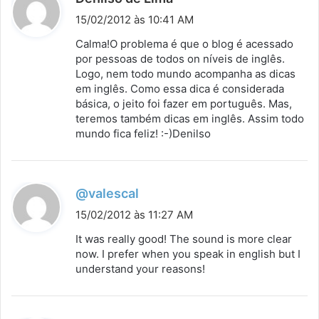
i
15/02/2012 às 10:41 AM
s
Calma!O problema é que o blog é acessado
s
por pessoas de todos on níveis de inglês.
Logo, nem todo mundo acompanha as dicas
e
em inglês. Como essa dica é considerada
:
básica, o jeito foi fazer em português. Mas,
teremos também dicas em inglês. Assim todo
mundo fica feliz! :-)Denilso
d
@valescal
i
15/02/2012 às 11:27 AM
s
It was really good! The sound is more clear
s
now. I prefer when you speak in english but I
understand your reasons!
e
: