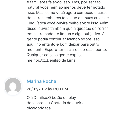
e familiares falando isso. Mas, por ser tão
natural você nem ao menos deve ter notado
isso. Mas, como você agora começou o curso
de Letras tenho certeza que em suas aulas de
Linguística você ouvirá muito sobre isso.Além
disso, ouvirá também que a questão do "erro"
em se tratando de língua é algo subjetivo. A
gente podia continuar falando sobre isso
aqui, no entanto é bom deixar para outro
momento.Espero ter esclarecido esse ponto.
Qualquer coisa, a gente explica
melhor.Att.,Denilso de Lima
d
Marina Rocha
i
26/02/2012 às 6:03 PM
s
Olá Denilso.O botão do play
s
desapareceu.Gostaria de ouvir a
dica!obrigada!
e