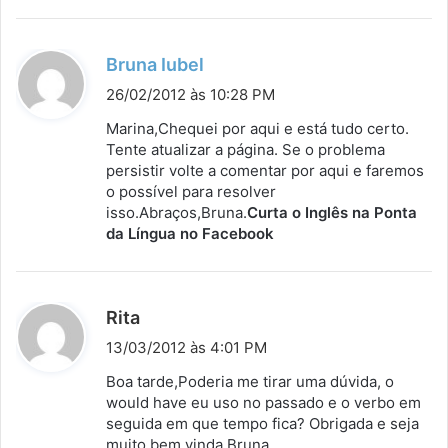
:
d
Bruna Iubel
i
26/02/2012 às 10:28 PM
s
Marina,Chequei por aqui e está tudo certo.
s
Tente atualizar a página. Se o problema
persistir volte a comentar por aqui e faremos
e
o possível para resolver
:
isso.Abraços,Bruna.
Curta o Inglês na Ponta
da Língua no Facebook
d
Rita
i
13/03/2012 às 4:01 PM
s
Boa tarde,Poderia me tirar uma dúvida, o
s
would have eu uso no passado e o verbo em
seguida em que tempo fica? Obrigada e seja
e
muito bem vinda Bruna.