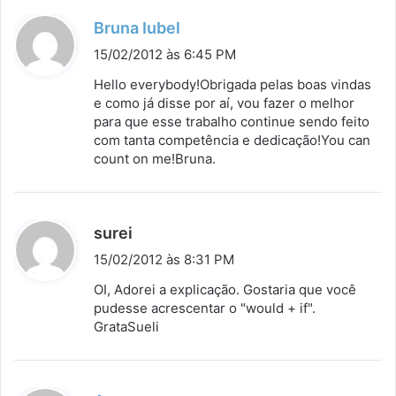
d
Bruna Iubel
i
15/02/2012 às 6:45 PM
s
Hello everybody!Obrigada pelas boas vindas
s
e como já disse por aí, vou fazer o melhor
para que esse trabalho continue sendo feito
e
com tanta competência e dedicação!You can
:
count on me!Bruna.
d
surei
i
15/02/2012 às 8:31 PM
s
OI, Adorei a explicação. Gostaria que você
s
pudesse acrescentar o "would + if".
GrataSueli
e
: