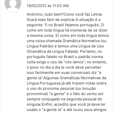
i
19/02/2012 às 11:03 AM
s
Anônimo, tudo bem?Como você faz Letras
s
ficará mais fácil de explicar.A situação é a
seguinte: 1) no Brasil falamos português; 2)
e
como em toda língua há inúmeras de se dizer
:
a mesma coisa; 3) como em toda língua temos
uma coisa chamada Gramática Normativa (ou
Língua Padrão) e temos uma Língua de Uso
(Gramática da Língua Falada). Portanto, no
português falado no Brasil o padrão norma
culta exige o uso de "nós íamos"; no entanto,
o povo no dia a dia (e você deve perceber
isso facilmente em suas conversas) diz "a
gente ia".Algumas Gramáticas Normativas da
Língua Portuguesa já até trazem notas sobre
o uso do pronome pessoal (ou locução
pronominal) "a gente" e o fato do verbo ser
sempre conjugado na segunda pessoal do
singular.Enfim, acredito que você já deva ter
usado o "a gente ia" e até ouviu seus amigos