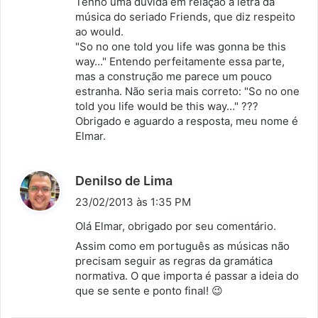
Tenho uma dúvida em relação à letra da
:
música do seriado Friends, que diz respeito
ao would.
"So no one told you life was gonna be this
way…" Entendo perfeitamente essa parte,
mas a construção me parece um pouco
estranha. Não seria mais correto: "So no one
told you life would be this way…" ???
Obrigado e aguardo a resposta, meu nome é
Elmar.
d
Denilso de Lima
i
23/02/2013 às 1:35 PM
s
Olá Elmar, obrigado por seu comentário.
s
Assim como em português as músicas não
e
precisam seguir as regras da gramática
:
normativa. O que importa é passar a ideia do
que se sente e ponto final! 😉