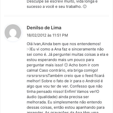
Desculpe se escrevi muito, vida longa e
sucesso a você e seu trabalho. 🙂
d
Denilso de Lima
i
18/02/2012 às 11:51 PM
s
Olá Ivan,Ainda bem que nos entendemos!
s
:-)Eu vi como a Ana faz e sinceramente não
sei como é. Já perguntei muitas coisas a ela e
e
estou esperando mais um pouco para
:
perguntar mais isso! 🙂 Acho bom ir com
calma! Caso contrário, ela briga comigo!
rsrsrsrsrsrsTambém creio que o feed ficará
melhor! Sobre o fato de ir para o Android é
algo que vou ter de ver. Confesso que não
tinha pensado nisso! Enfim! Vamos ver!O
áudio (qualidade) ainda precisa ser
melhorada. Eu simplesmente não entendo
dessas coisas, então estou apanhando para
aprender. As gravações da Ana têm uma