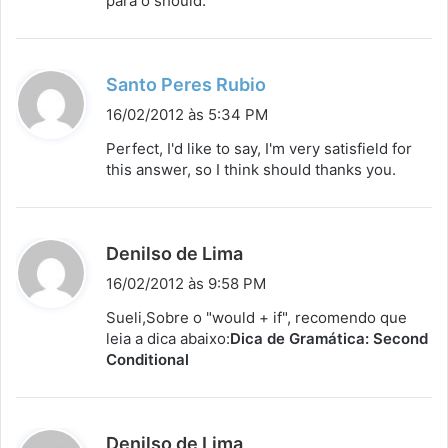
para o should.
d
Santo Peres Rubio
i
16/02/2012 às 5:34 PM
s
Perfect, I'd like to say, I'm very satisfield for
s
this answer, so I think should thanks you.
e
:
d
Denilso de Lima
i
16/02/2012 às 9:58 PM
s
Sueli,Sobre o "would + if", recomendo que
s
leia a dica abaixo:
Dica de Gramática: Second
Conditional
e
:
d
Denilso de Lima