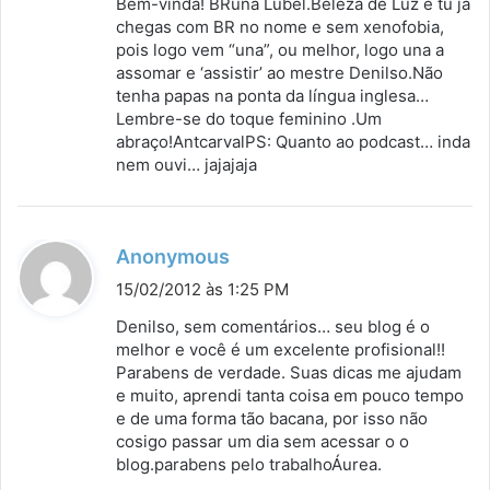
Bem-vinda! BRuna Lubel.Beleza de Luz e tu já
s
chegas com BR no nome e sem xenofobia,
pois logo vem “una”, ou melhor, logo una a
e
assomar e ‘assistir’ ao mestre Denilso.Não
:
tenha papas na ponta da língua inglesa…
Lembre-se do toque feminino .Um
abraço!AntcarvalPS: Quanto ao podcast… inda
nem ouvi… jajajaja
d
Anonymous
i
15/02/2012 às 1:25 PM
s
Denilso, sem comentários… seu blog é o
s
melhor e você é um excelente profisional!!
Parabens de verdade. Suas dicas me ajudam
e
e muito, aprendi tanta coisa em pouco tempo
:
e de uma forma tão bacana, por isso não
cosigo passar um dia sem acessar o o
blog.parabens pelo trabalhoÁurea.