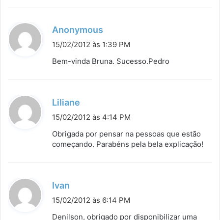
d
Anonymous
i
15/02/2012 às 1:39 PM
s
Bem-vinda Bruna. Sucesso.Pedro
s
e
:
d
Liliane
i
15/02/2012 às 4:14 PM
s
Obrigada por pensar na pessoas que estão
s
começando. Parabéns pela bela explicação!
e
:
d
Ivan
i
15/02/2012 às 6:14 PM
s
Denilson, obrigado por disponibilizar uma