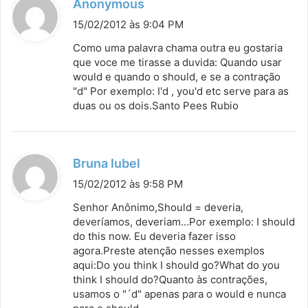
d
Anonymous
i
15/02/2012 às 9:04 PM
s
Como uma palavra chama outra eu gostaria
s
que voce me tirasse a duvida: Quando usar
would e quando o should, e se a contração
e
"d" Por exemplo: I'd , you'd etc serve para as
:
duas ou os dois.Santo Pees Rubio
d
Bruna Iubel
i
15/02/2012 às 9:58 PM
s
Senhor Anônimo,Should = deveria,
s
deveríamos, deveriam…Por exemplo: I should
do this now. Eu deveria fazer isso
e
agora.Preste atenção nesses exemplos
:
aqui:Do you think I should go?What do you
think I should do?Quanto às contrações,
usamos o "´d" apenas para o would e nunca