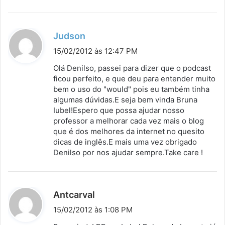
d
Judson
i
15/02/2012 às 12:47 PM
s
Olá Denilso, passei para dizer que o podcast
s
ficou perfeito, e que deu para entender muito
bem o uso do "would" pois eu também tinha
e
algumas dúvidas.E seja bem vinda Bruna
:
Iubel!Espero que possa ajudar nosso
professor a melhorar cada vez mais o blog
que é dos melhores da internet no quesito
dicas de inglês.E mais uma vez obrigado
Denilso por nos ajudar sempre.Take care !
d
Antcarval
i
15/02/2012 às 1:08 PM
s