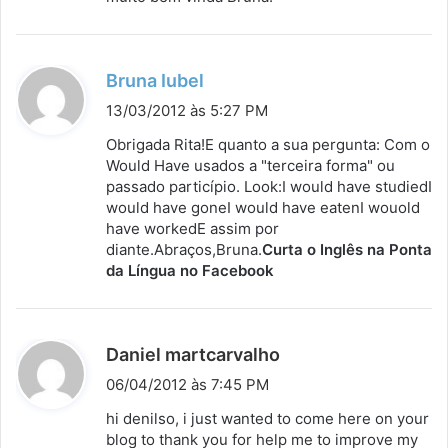
:
d
Bruna Iubel
i
13/03/2012 às 5:27 PM
s
Obrigada Rita!E quanto a sua pergunta: Com o
s
Would Have usados a "terceira forma" ou
passado particípio. Look:I would have studiedI
e
would have goneI would have eatenI wouold
:
have workedE assim por
diante.Abraços,Bruna.
Curta o Inglês na Ponta
da Língua no Facebook
d
Daniel martcarvalho
i
06/04/2012 às 7:45 PM
s
hi denilso, i just wanted to come here on your
s
blog to thank you for help me to improve my