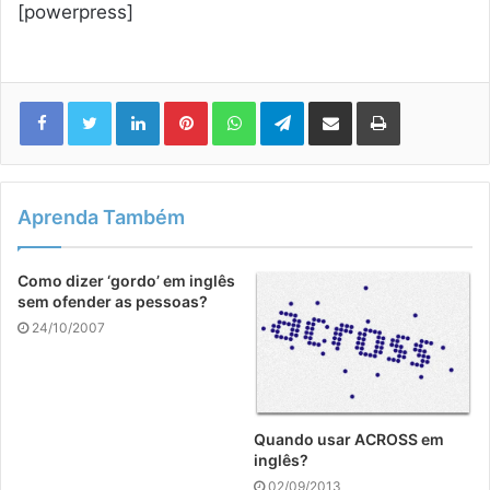
[powerpress]
Linkedin
Pinterest
WhatsApp
Telegram
Compartilhar via e-mail
Imprimir
Aprenda Também
Como dizer ‘gordo’ em inglês
sem ofender as pessoas?
24/10/2007
Quando usar ACROSS em
inglês?
02/09/2013