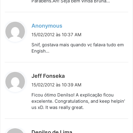
Parabens.Ah! Seja bem vinda Bruna…
e
:
d
Anonymous
i
15/02/2012 às 10:37 AM
s
Snif, gostava mais quando vc falava tudo em
s
Engish…
e
:
d
Jeff Fonseka
i
15/02/2012 às 10:39 AM
s
Ficou ótimo Denilso! A explicação ficou
s
excelente. Congratulations, and keep helpin'
us xD. It was really great.
e
:
d
Denilso de Lima