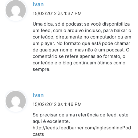
d
Ivan
i
15/02/2012 às 1:37 PM
s
Uma dica, só é podcast se você disponibiliza
s
um feed, com o arquivo incluso, para baixar o
conteúdo, diretamente no computador ou em
e
um player. No formato que está pode chamar
:
de qualquer nome, mas não é um podcast. O
comentário se refere apenas ao formato, o
conteúdo e o blog continuam ótimos como
sempre.
d
Ivan
i
15/02/2012 às 1:46 PM
s
Se precisar de uma referência de feed, este
s
aqui é excelente.
http://feeds.feedburner.com/InglesonlinePod
e
casts
: