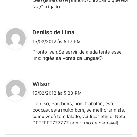
pelo generoso e primoroso trabalho que ela
faz,Obrigado
d
Denilso de Lima
i
15/02/2012 às 5:17 PM
s
Pronto Ivan,Se servir de ajuda tente esse
s
link:
Inglês na Ponta da Língua
😉
e
:
d
Wilson
i
15/02/2012 às 5:23 PM
s
Denilso, Parabéns, bom trabalho, este
s
podcast está muito bom, se melhorar mais,
como você tem falado, vai ficar ótimo. Nota
e
DEEEEEEZZZZZZ.(em ritmo de carnaval).
: