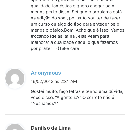
qualidade fantástica e quero chegar pelo
menos perto disso. Sei que o problema está
na edição do som, portanto vou ter de fazer
um curso ou algo do tipo para enteder pelo
menos o básico.Bom! Acho que é isso! Vamos
trocando ideias, afinal, elas veem para
melhorar a qualidade daquilo que fazemos
por prazer! :-)Take care!
d
Anonymous
i
19/02/2012 às 2:31 AM
s
Gostei muito, faço letras e tenho uma dúvida,
s
você disse: "A gente ia?" O correto não é:
"Nós íamos?"
e
:
d
Denilso de Lima