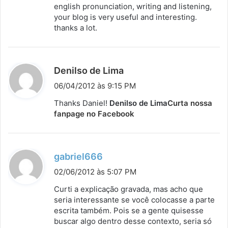
english pronunciation, writing and listening,
e
your blog is very useful and interesting.
:
thanks a lot.
d
Denilso de Lima
i
06/04/2012 às 9:15 PM
s
Thanks Daniel!
Denilso de Lima
Curta nossa
s
fanpage no Facebook
e
:
d
gabriel666
i
02/06/2012 às 5:07 PM
s
Curti a explicação gravada, mas acho que
s
seria interessante se você colocasse a parte
escrita também. Pois se a gente quisesse
e
buscar algo dentro desse contexto, seria só
: