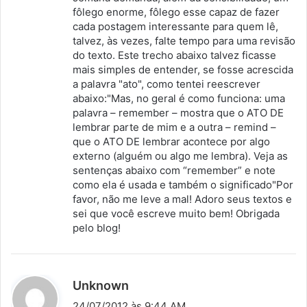
fôlego enorme, fôlego esse capaz de fazer
cada postagem interessante para quem lê,
talvez, às vezes, falte tempo para uma revisão
do texto. Este trecho abaixo talvez ficasse
mais simples de entender, se fosse acrescida
a palavra "ato", como tentei reescrever
abaixo:"Mas, no geral é como funciona: uma
palavra – remember – mostra que o ATO DE
lembrar parte de mim e a outra – remind –
que o ATO DE lembrar acontece por algo
externo (alguém ou algo me lembra). Veja as
sentenças abaixo com “remember” e note
como ela é usada e também o significado"Por
favor, não me leve a mal! Adoro seus textos e
sei que você escreve muito bem! Obrigada
pelo blog!
d
Unknown
i
24/07/2012 às 9:44 AM