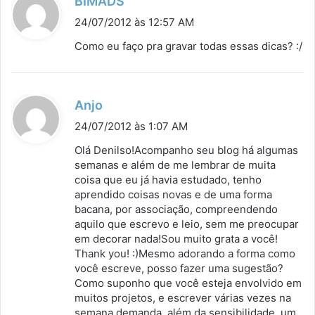
BIMADS
i
24/07/2012 às 12:57 AM
s
Como eu faço pra gravar todas essas dicas? :/
s
e
:
d
Anjo
i
24/07/2012 às 1:07 AM
s
Olá Denilso!Acompanho seu blog há algumas
s
semanas e além de me lembrar de muita
coisa que eu já havia estudado, tenho
e
aprendido coisas novas e de uma forma
:
bacana, por associação, compreendendo
aquilo que escrevo e leio, sem me preocupar
em decorar nada!Sou muito grata a você!
Thank you! :)Mesmo adorando a forma como
você escreve, posso fazer uma sugestão?
Como suponho que você esteja envolvido em
muitos projetos, e escrever várias vezes na
semana demanda, além da sensibilidade, um