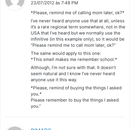
i
23/07/2012 às 7:48 PM
s
*Please, remind me of calling mom later, ok?*
s
I’ve never heard anyone use that at all, unless
e
it’s a rare regional term somewhere, not in the
:
USA that I’ve heard but we normally use the
infinitive (in this example only), so it would be
“Please remind me to call mom later, ok?”
The same would apply to this one:
*This smell makes me remember school.*
Although, I’m not sure with that. It doesn’t
seem natural and I know I’ve never heard
anyone use it this way.
*Please, remind of buying the things I asked
you.*
Please remember to buy the things I asked
you.”
d