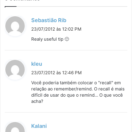
d
Sebastião Rib
i
23/07/2012 às 12:02 PM
s
Realy useful tip 🙂
s
e
:
d
kleu
i
23/07/2012 às 12:46 PM
s
Você poderia também colocar o "recall" em
s
relação ao remember/remind. O recall é mais
difícil de usar do que o remind… O que você
e
acha?
:
d
Kalani