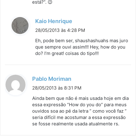
está?”. 😉
d
Kaio Henrique
i
28/05/2013 às 4:28 PM
s
Eh, pode bem ser, shaushashuahs mas juro
s
que sempre ouvi assim!!! Hey, how do you
do? I’m great! coisas do tipo!!!
e
:
d
Pablo Moriman
i
28/05/2013 às 8:31 PM
s
Ainda bem que não é mais usada hoje em dia
s
essa expressão “How do you do” para meus
ouvidos soa ao pé da letra ” como você faz ”
e
seria difícil me acostumar a essa expressão
:
se fosse realmente usada atualmente rs.