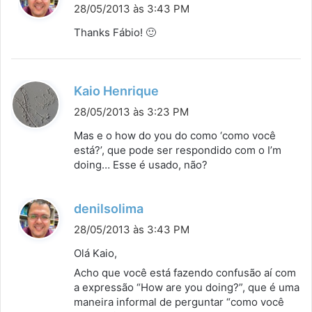
i
28/05/2013 às 3:43 PM
s
Thanks Fábio! 🙂
s
e
:
d
Kaio Henrique
i
28/05/2013 às 3:23 PM
s
Mas e o how do you do como ‘como você
s
está?’, que pode ser respondido com o I’m
doing… Esse é usado, não?
e
:
d
denilsolima
i
28/05/2013 às 3:43 PM
s
Olá Kaio,
s
Acho que você está fazendo confusão aí com
e
a expressão “How are you doing?”, que é uma
:
maneira informal de perguntar “como você