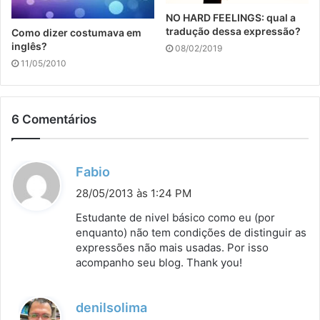
NO HARD FEELINGS: qual a
tradução dessa expressão?
Como dizer costumava em
inglês?
08/02/2019
11/05/2010
6 Comentários
d
Fabio
i
28/05/2013 às 1:24 PM
s
Estudante de nivel básico como eu (por
s
enquanto) não tem condições de distinguir as
expressões não mais usadas. Por isso
e
acompanho seu blog. Thank you!
:
d
denilsolima