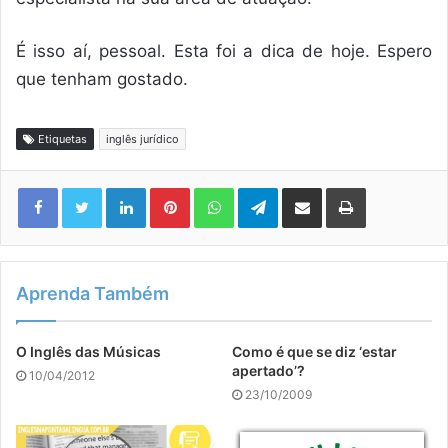
É isso aí, pessoal. Esta foi a dica de hoje. Espero
que tenham gostado.
Etiquetas
inglês jurídico
Linkedin
Pinterest
WhatsApp
Telegram
Compartilhar via e-mail
Imprimir
Aprenda Também
O Inglês das Músicas
Como é que se diz ‘estar
apertado’?
10/04/2012
23/10/2009