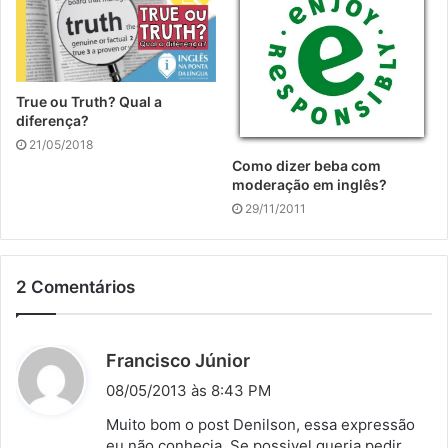
True ou Truth? Qual a
diferença?
21/05/2018
Como dizer beba com
moderação em inglês?
29/11/2011
2 Comentários
d
Francisco Júnior
i
08/05/2013 às 8:43 PM
s
Muito bom o post Denilson, essa expressão
s
eu não conhecia. Se possivel queria pedir