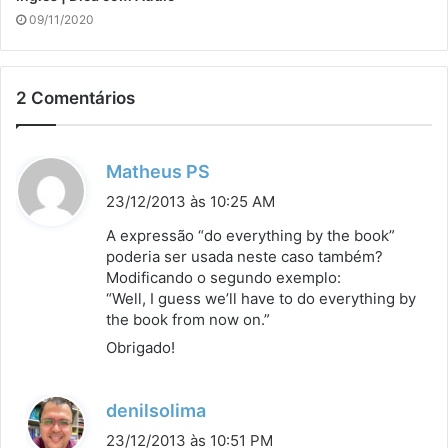
09/11/2020
2 Comentários
d
Matheus PS
i
23/12/2013 às 10:25 AM
s
A expressão “do everything by the book”
s
poderia ser usada neste caso também?
Modificando o segundo exemplo:
e
“Well, I guess we’ll have to do everything by
:
the book from now on.”
Obrigado!
d
denilsolima
i
23/12/2013 às 10:51 PM