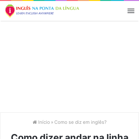
M
Início
»
Como se diz em inglês?
Como dizer andar na linha