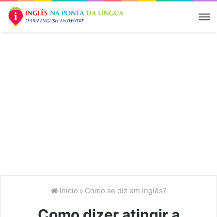
M
Início
»
Como se diz em inglês?
Como dizer atingir a