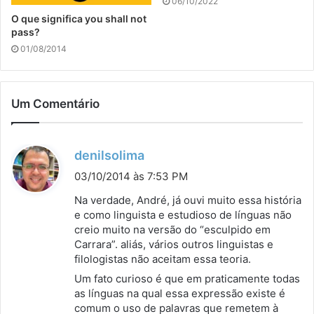
06/10/2022
O que significa you shall not
pass?
01/08/2014
Um Comentário
d
denilsolima
i
03/10/2014 às 7:53 PM
s
Na verdade, André, já ouvi muito essa história
s
e como linguista e estudioso de línguas não
creio muito na versão do “esculpido em
e
Carrara”. aliás, vários outros linguistas e
:
filologistas não aceitam essa teoria.
Um fato curioso é que em praticamente todas
as línguas na qual essa expressão existe é
comum o uso de palavras que remetem à