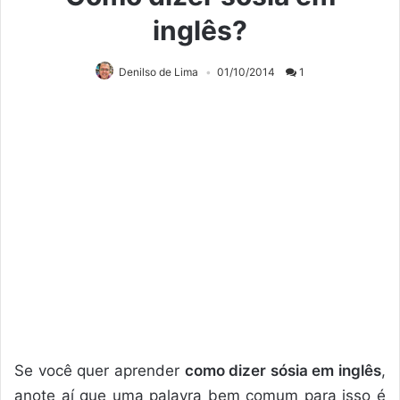
inglês?
Denilso de Lima
01/10/2014
1
Se você quer aprender
como dizer sósia em inglês
,
anote aí que uma palavra bem comum para isso é