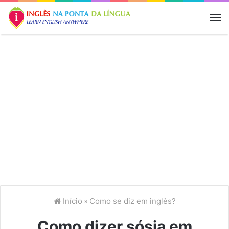
M
Início
»
Como se diz em inglês?
Como dizer sósia em