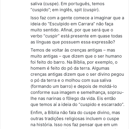
saliva (cuspe). Em português, temos
“cuspido”; em inglês, spit (cuspir).
Isso faz com a gente comece a imaginar que a
ideia do “Esculpido em Carrara” não faça
muito sentido. Afinal, por que será que o
verbo “cuspir” está presente em quase todas
as línguas que possuem essa expressão?
Temos de voltar às crenças antigas – mas
muito antigas – que dizem que o ser humano
foi feito do barro. Na Bíblia, por exemplo, o
homem é feito do pó da terra. Algumas
crenças antigas dizem que o ser divino pegou
o pó da terra e o molhou com sua saliva
(formando um barro) e depois de moldá-lo
conforme sua imagem e semelhança, soprou-
lhe nas narinas o fôlego da vida. Eis então
que temos aí a ideia do “cuspido e escarrado”.
Enfim, a Bíblia não fala do cuspe divino, mas
outras tradições religiosas incluem o cuspe
na história. Isso nos faz pensar que em um