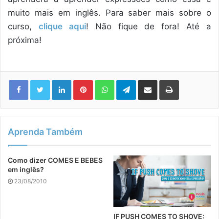
muito mais em inglês. Para saber mais sobre o
curso,
clique aqui
! Não fique de fora! Até a
próxima!
Linkedin
Pinterest
WhatsApp
Telegram
Compartilhar via e-mail
Imprimir
Aprenda Também
Como dizer COMES E BEBES
em inglês?
23/08/2010
IF PUSH COMES TO SHOVE: