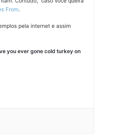
entam. Contudo, caso você queira
es From
.
xemplos pela internet e assim
ve you ever gone cold turkey on