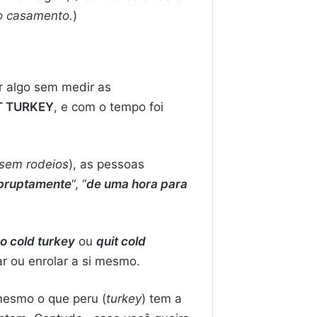
o casamento.
)
ar algo sem medir as
T TURKEY
, e com o tempo foi
sem rodeios
), as pessoas
bruptamente
“, “
de uma hora para
o cold turkey
ou
quit cold
r ou enrolar a si mesmo.
esmo o que peru (
turkey
) tem a