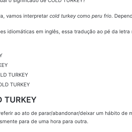
ual o significado de COLD TURKEY?
ra, vamos interpretar
cold turkey
como
peru frio
. Depend
s idiomáticas em inglês, essa tradução ao pé da letra 
Y
KEY
COLD TURKEY
COLD TURKEY
LD TURKEY
eferir ao ato de parar/abandonar/deixar um hábito de 
esmente para de uma hora para outra.