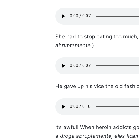
She had to stop eating too much, 
abruptamente.
)
He gave up his vice the old fashi
It’s awful! When heroin addicts go 
a droga abruptamente, eles ficam