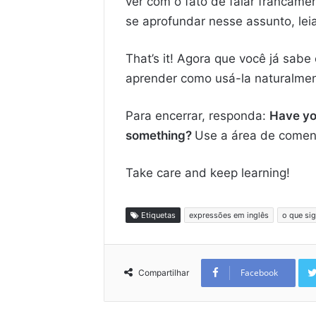
ver com o fato de falar francam
se aprofundar nesse assunto, lei
That’s it! Agora que você já sabe
aprender como usá-la naturalmen
Para encerrar, responda:
Have yo
something?
Use a área de coment
Take care and keep learning!
Etiquetas
expressões em inglês
o que sig
Facebook
Compartilhar