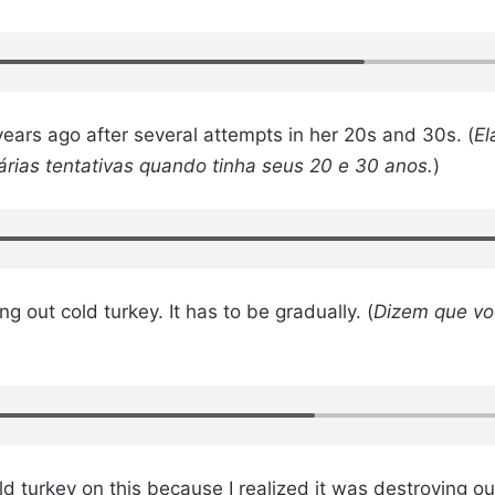
 years ago after several attempts in her 20s and 30s. (
El
árias tentativas quando tinha seus 20 e 30 anos.
)
g out cold turkey. It has to be gradually. (
Dizem que vo
)
d turkey on this because I realized it was destroying ou