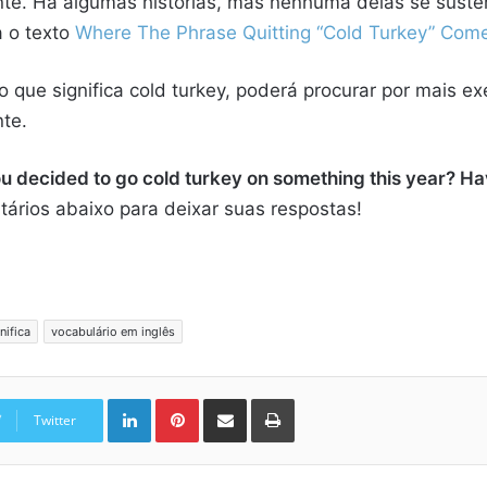
ente. Há algumas histórias, mas nenhuma delas se sust
a o texto
Where The Phrase Quitting “Cold Turkey” Com
 o que significa cold turkey, poderá procurar por mais e
te.
u decided to go cold turkey on something this year? Ha
ários abaixo para deixar suas respostas!
nifica
vocabulário em inglês
Linkedin
Pinterest
Compartilhar via e-mail
Imprimir
Twitter