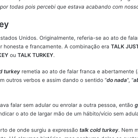
 por todas pois percebi que estava acabando com noss
key
stados Unidos. Originalmente, referia-se ao ato de fal
lar honesta e francamente. A combinação era
TALK JUS
KEY
ou
TALK TURKEY
.
ld turkey
remetia ao ato de falar franca e abertamente (
m outros verbos e assim dando o sentido “
do nada
“, “
a
cava falar sem adular ou enrolar a outra pessoa, então
g
dicar o ato de largar mão de um hábito/vício sem adula
erto de onde surgiu a expressão
talk cold turkey
. Nem m