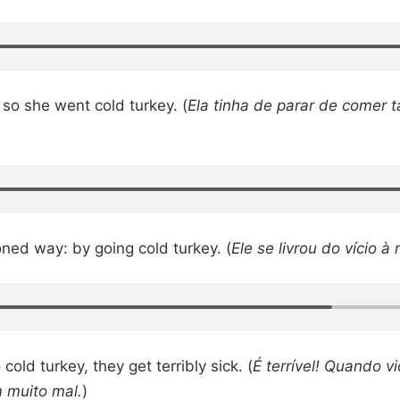
so she went cold turkey. (
Ela tinha de parar de comer t
oned way: by going cold turkey. (
Ele se livrou do vício 
cold turkey, they get terribly sick. (
É terrível! Quando 
 muito mal.
)