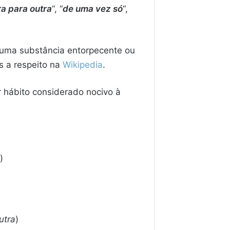
a para outra
“, “
de uma vez só
“,
 uma substância entorpecente ou
s a respeito na
Wikipedia
.
 hábito considerado nocivo à
)
utra
)