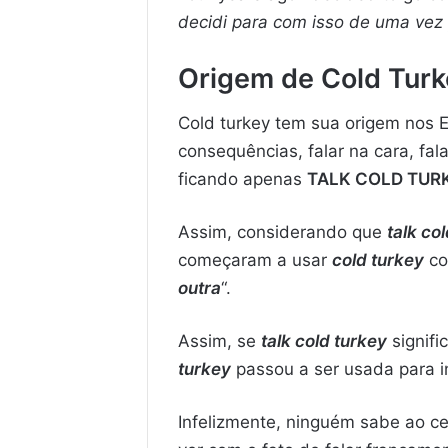
decidi para com isso de uma vez
Origem de Cold Tur
Cold turkey tem sua origem nos E
consequências, falar na cara, fa
ficando apenas
TALK COLD TUR
Assim, considerando que
talk co
começaram a usar
cold turkey
co
outra
“.
Assim, se
talk cold turkey
signifi
turkey
passou a ser usada para in
Infelizmente, ninguém sabe ao c