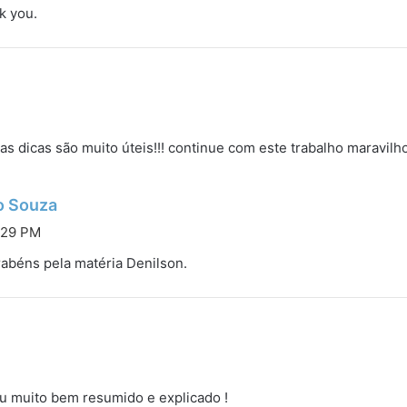
nk you.
s dicas são muito úteis!!! continue com este trabalho maravilh
d
o Souza
i
:29 PM
s
rabéns pela matéria Denilson.
s
e
:
d
i
s
ou muito bem resumido e explicado !