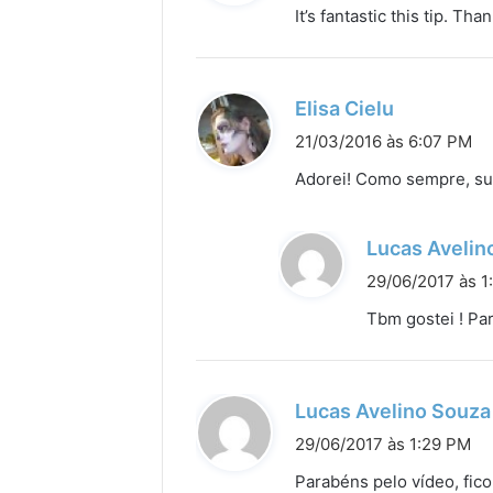
s
It’s fantastic this tip. Tha
s
e
:
d
Elisa Cielu
i
21/03/2016 às 6:07 PM
s
Adorei! Como sempre, sua
s
e
Lucas Avelin
:
29/06/2017 às 1
Tbm gostei ! Pa
Lucas Avelino Souza
29/06/2017 às 1:29 PM
Parabéns pelo vídeo, fic