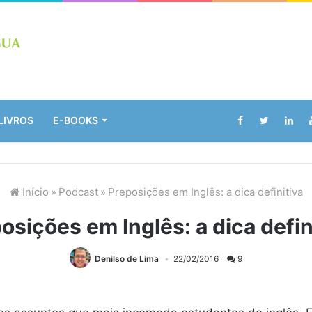
LIVROS
E-BOOKS
Início
»
Podcast
»
Preposições em Inglês: a dica definitiva
osições em Inglês: a dica defin
Denilso de Lima
22/02/2016
9