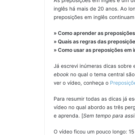
As preposições em inglês é um d
inglês há mais de 20 anos. Ao lo
preposições em inglês continua
» Como aprender as preposições
» Quais as regras das preposiçõe
» Como usar as preposições em i
Já escrevi inúmeras dicas sobre
ebook
no qual o tema central são
ver o vídeo, conheça o
Preposiçõ
Para resumir todas as dicas já e
vídeo no qual abordo as três per
e aprenda. [
Sem tempo para assist
O vídeo ficou um pouco longo: 1