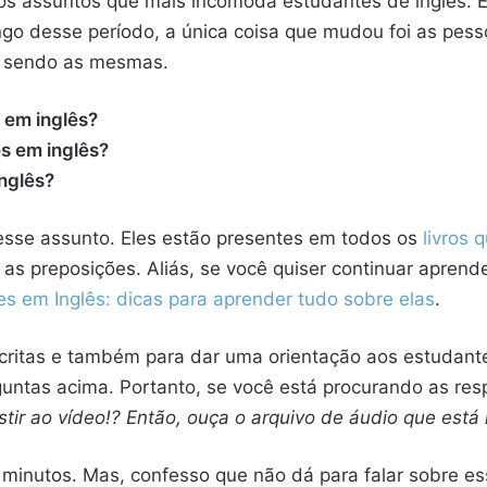
os assuntos que mais incomoda estudantes de inglês. E
ngo desse período, a única coisa que mudou foi as pess
m sendo as mesmas.
 em inglês?
s em inglês?
nglês?
 esse assunto. Eles estão presentes em todos os
livros 
 as preposições. Aliás, se você quiser continuar apren
es em Inglês: dicas para aprender tudo sobre elas
.
scritas e também para dar uma orientação aos estudante
guntas acima. Portanto, se você está procurando as resp
ir ao vídeo!? Então, ouça o arquivo de áudio que está n
5 minutos. Mas, confesso que não dá para falar sobre 