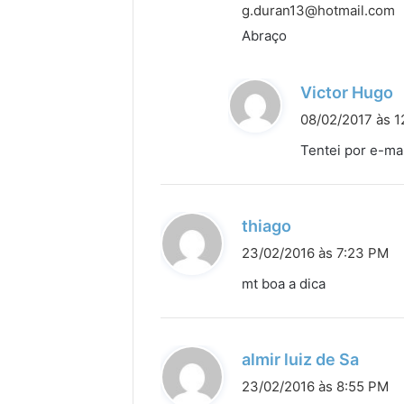
:
g.duran13@hotmail.com
Abraço
d
Victor Hugo
i
08/02/2017 às 
s
Tentei por e-mai
s
e
:
d
thiago
i
23/02/2016 às 7:23 PM
s
mt boa a dica
s
e
:
d
almir luiz de Sa
i
23/02/2016 às 8:55 PM