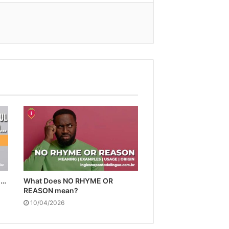
d…
What Does NO RHYME OR
REASON mean?
10/04/2026