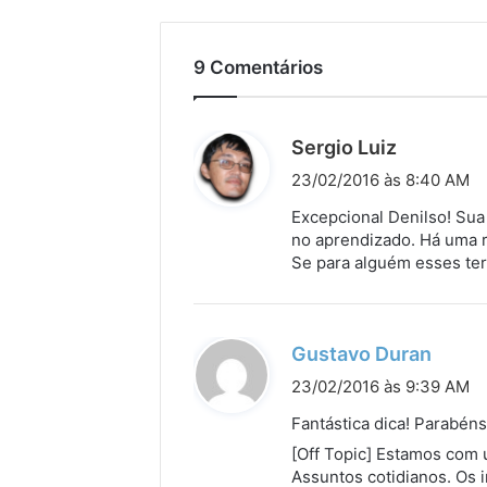
9 Comentários
d
Sergio Luiz
i
23/02/2016 às 8:40 AM
s
Excepcional Denilso! Sua
s
no aprendizado. Há uma r
Se para alguém esses te
e
:
d
Gustavo Duran
i
23/02/2016 às 9:39 AM
s
Fantástica dica! Parabéns
s
[Off Topic] Estamos com 
e
Assuntos cotidianos. Os