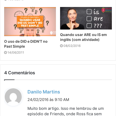
Quando usar ARE ou IS em
inglês (com atividade)
O uso de DID e DIDN’T no
08/02/2016
Past Simple
14/06/2011
4 Comentários
d
Danilo Martins
i
24/02/2016 às 9:10 AM
s
Muito bom artigo. Isso me lembrou de um
s
episódio de Friends, onde Ross fica sem