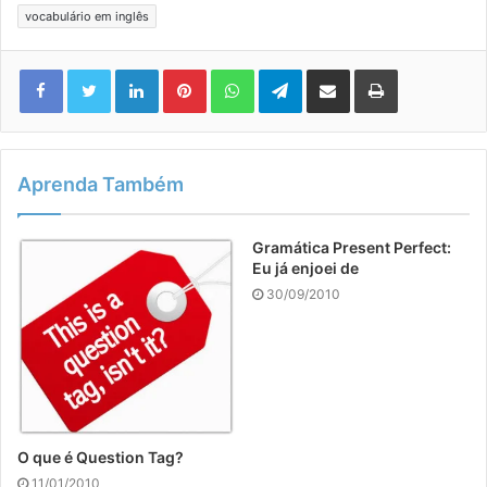
vocabulário em inglês
Linkedin
Pinterest
WhatsApp
Telegram
Compartilhar via e-mail
Imprimir
Aprenda Também
Gramática Present Perfect:
Eu já enjoei de
30/09/2010
O que é Question Tag?
11/01/2010