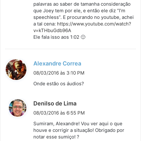
palavras ao saber de tamanha consideração
e
que Joey tem por ele, e então ele diz “I’m
:
speechless”. E procurando no youtube, achei
a tal cena:
https://www.youtube.com/watch?
v=kTHbuGdb96A
Ele fala isso aos 1:02 🙂
d
Alexandre Correa
i
08/03/2016 às 3:10 PM
s
Onde estão os áudios?
s
e
d
Denilso de Lima
:
i
08/03/2016 às 6:55 PM
s
Sumiram, Alexandre! Vou ver aqui o que
s
houve e corrigir a situação! Obrigado por
notar esse sumiço! ?
e