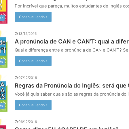
Por incrível que pareça, muitos estudantes de inglês 
Continue Lendo »
s?
13/12/2016
A pronúncia de CAN e CAN’T: qual a dife
Qual a diferença entre a pronúncia de CAN e CAN’T? S
Continue Lendo »
ês
07/12/2016
Regras da Pronúncia do Inglês: será que
Você já quis saber quais são as regras da pronúncia do
Continue Lendo »
ês
06/12/2016