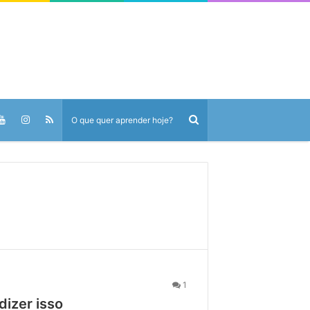
1
dizer isso