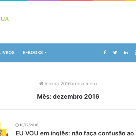
LIVROS
E-BOOKS
Início
»
2016
»
dezembro
Mês:
dezembro 2016
18/12/2016
EU VOU em inglês: não faça confusão ao 