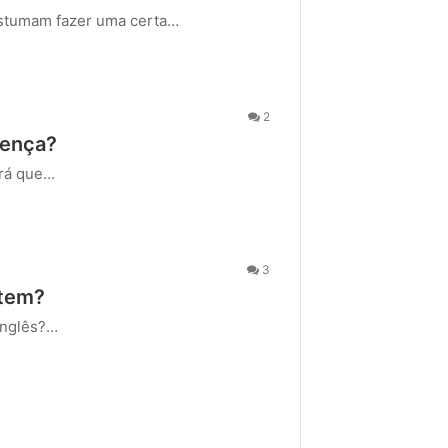
costumam fazer uma certa…
2
rença?
erá que…
3
 tem?
 inglês?…