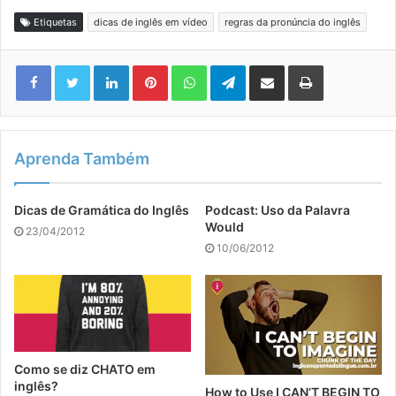
Etiquetas
dicas de inglês em vídeo
regras da pronúncia do inglês
Linkedin
Pinterest
WhatsApp
Telegram
Compartilhar via e-mail
Imprimir
Aprenda Também
Dicas de Gramática do Inglês
Podcast: Uso da Palavra
Would
23/04/2012
10/06/2012
Como se diz CHATO em
inglês?
How to Use I CAN’T BEGIN TO