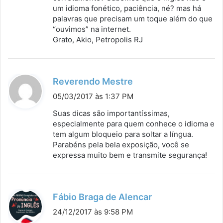
um idioma fonético, paciência, né? mas há
palavras que precisam um toque além do que
“ouvimos” na internet.
Grato, Akio, Petropolis RJ
d
Reverendo Mestre
i
05/03/2017 às 1:37 PM
s
Suas dicas são importantíssimas,
s
especialmente para quem conhece o idioma e
tem algum bloqueio para soltar a língua.
e
Parabéns pela bela exposição, você se
:
expressa muito bem e transmite segurança!
d
Fábio Braga de Alencar
i
24/12/2017 às 9:58 PM
s