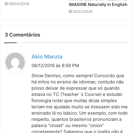
08/04/2008
IMAGINE Naturally in English
25/02/2026
3 Comentários
d
Akio Maruta
i
08/12/2016 às 8:56 PM
s
Show Denilso, como sempre! Concordo que
s
há mitos no ensino de idiomas; contudo não
posso deixar de expressar que só quando
e
estava no TC (Teacher´s Course) e estudei
:
fonologia notei que muitas dicas simples
teriam me ajudado muito se tivessem sido me
ensinado lá no básico. Um exemplo, com todo
respeito, quantos brasileiros pronunciam a
palavra “closet” ou mesmo “onion”
corretamente? Sabemos que o inglês não é