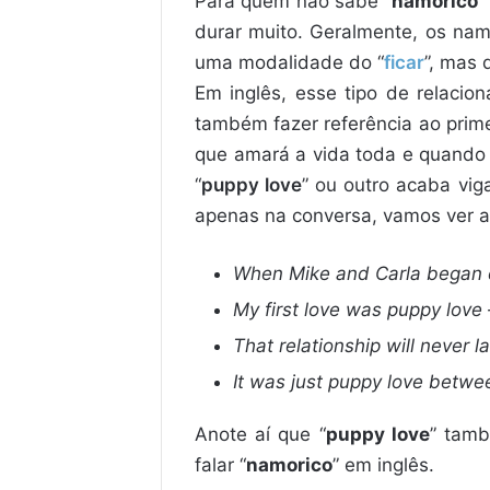
Para quem não sabe “
namorico
”
durar muito. Geralmente, os na
uma modalidade do “
ficar
”, mas 
Em inglês, esse tipo de relaci
também fazer referência ao prim
que amará a vida toda e quando 
“
puppy love
” ou outro acaba vig
apenas na conversa, vamos ver a
When Mike and Carla began da
My first love was puppy love –
That relationship will never 
It was just puppy love betw
Anote aí que “
puppy love
” tam
falar “
namorico
” em inglês.