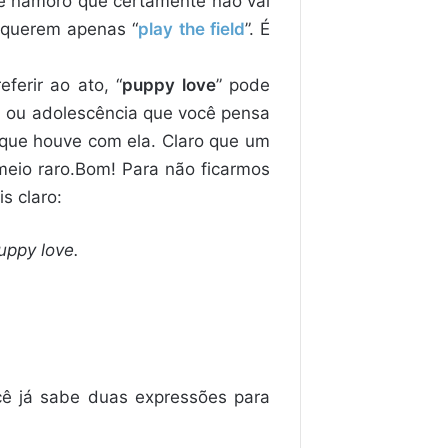
de namoro que certamente não vai
 querem apenas “
play the field
”. É
eferir ao ato, “
puppy love
” pode
a ou adolescência que você pensa
 que houve com ela. Claro que um
meio raro.Bom! Para não ficarmos
s claro:
uppy love.
ocê já sabe duas expressões para