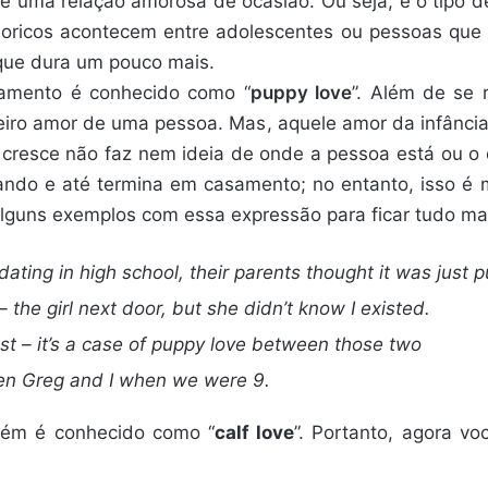
 é uma relação amorosa de ocasião. Ou seja, é o tipo 
moricos acontecem entre adolescentes ou pessoas que
que dura um pouco mais.
onamento é conhecido como “
puppy love
”. Além de se r
eiro amor de uma pessoa. Mas, aquele amor da infânci
cresce não faz nem ideia de onde a pessoa está ou o
ando e até termina em casamento; no entanto, isso é 
lguns exemplos com essa expressão para ficar tudo mai
ting in high school, their parents thought it was just p
 the girl next door, but she didn’t know I existed.
last – it’s a case of puppy love between those two
een Greg and I when we were 9.
bém é conhecido como “
calf love
”. Portanto, agora v