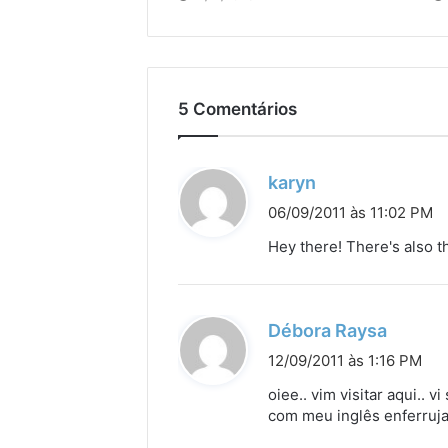
5 Comentários
d
karyn
i
06/09/2011 às 11:02 PM
s
Hey there! There's also th
s
e
:
d
Débora Raysa
i
12/09/2011 às 1:16 PM
s
oiee.. vim visitar aqui.. 
s
com meu inglês enferruja
e