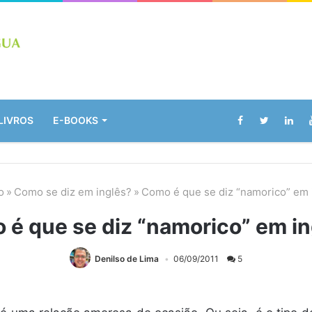
LIVROS
E-BOOKS
o
»
Como se diz em inglês?
»
Como é que se diz “namorico” em 
 é que se diz “namorico” em in
Denilso de Lima
06/09/2011
5