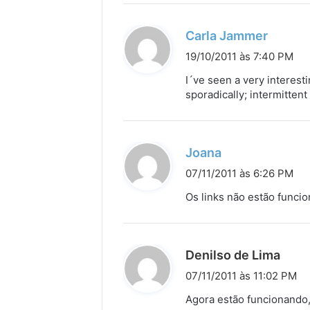
:
d
Carla Jammer
i
19/10/2011 às 7:40 PM
s
I´ve seen a very interest
s
sporadically; intermittent
e
:
d
Joana
i
07/11/2011 às 6:26 PM
s
Os links não estão funci
s
e
:
d
Denilso de Lima
i
07/11/2011 às 11:02 PM
s
Agora estão funcionando, 
s