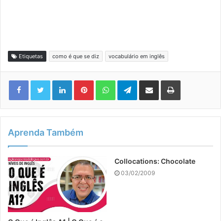
Etiquetas
como é que se diz
vocabulário em inglês
Linkedin
Pinterest
WhatsApp
Telegram
Compartilhar via e-mail
Imprimir
Aprenda Também
Collocations: Chocolate
03/02/2009