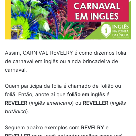
Assim, CARNIVAL REVELRY é como dizemos folia
de carnaval em inglês ou ainda brincadeira de
carnaval.
Quem participa da folia é chamado de folião ou
foliã. Então, anote aí que
folião em inglês
é
REVELER
(
inglês americano
) ou
REVELLER
(
inglês
britânico
).
Seguem abaixo exemplos com
REVELRY
e
REVELLER
para você entender melhor como usá-