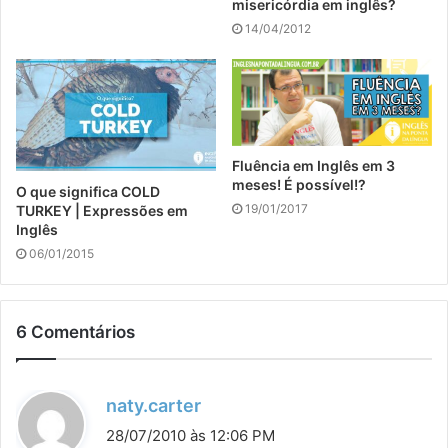
misericórdia em inglês?
14/04/2012
Fluência em Inglês em 3
meses! É possível!?
O que significa COLD
19/01/2017
TURKEY | Expressões em
Inglês
06/01/2015
6 Comentários
d
naty.carter
i
28/07/2010 às 12:06 PM