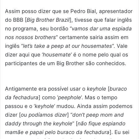
Assim posso dizer que se Pedro Bial, apresentador
do BBB [
Big Brother Brazil
], tivesse que falar inglês
no programa, seu bordão “
vamos dar uma espiada
nos nossos brothers
” certamente sairia assim em
inglês “
let’s take a peep at our housemates
“. Vale
dizer aqui que ‘
housemate
‘ é o nome pelo qual os
participantes de um Big Brother são conhecidos.
Antigamente era possível usar o
keyhole
[
buraco
da fechadura
] como ‘
peephole
‘. Mas o tempo
passou e o ‘
keyhole
‘ mudou. Ainda assim podemos
dizer [
ou podíamos dizer
] “
don’t peep mom and
daddy through the keyhole
” [
não fique espiando
mamãe e papai pelo buraco da fechadura
]. Eu sei