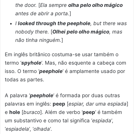
the door.
[
Ela sempre
olha pelo olho mágico
antes de abrir a porta.
]
I
looked through the peephole
, but there was
nobody there.
[
Olhei pelo olho mágico
, mas
não tinha ninguém.
]
Em inglês britânico costuma-se usar também o
termo ‘
spyhole
‘. Mas, não esquente a cabeça com
isso. O termo ‘
peephole
‘ é amplamente usado por
todas as partes.
A palavra ‘
peephole
‘ é formada por duas outras
palavras em inglês:
peep
[
espiar, dar uma espiada
]
e
hole
[
buraco
]. Além de verbo ‘
peep
‘ é também
um substantivo e como tal significa ‘
espiada
‘,
‘
espiadela
‘, ‘
olhada
‘.