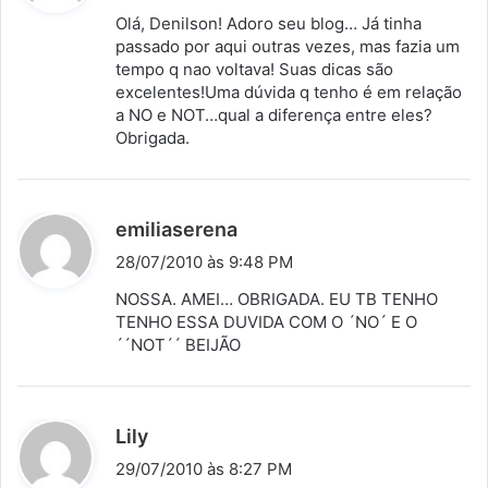
s
Olá, Denilson! Adoro seu blog… Já tinha
s
passado por aqui outras vezes, mas fazia um
tempo q nao voltava! Suas dicas são
e
excelentes!Uma dúvida q tenho é em relação
:
a NO e NOT…qual a diferença entre eles?
Obrigada.
d
emiliaserena
i
28/07/2010 às 9:48 PM
s
NOSSA. AMEI… OBRIGADA. EU TB TENHO
s
TENHO ESSA DUVIDA COM O ´NO´ E O
´´NOT´´ BEIJÃO
e
:
d
Lily
i
29/07/2010 às 8:27 PM