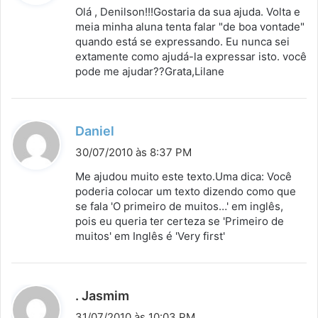
s
Olá , Denilson!!!Gostaria da sua ajuda. Volta e
s
meia minha aluna tenta falar "de boa vontade"
quando está se expressando. Eu nunca sei
e
extamente como ajudá-la expressar isto. você
:
pode me ajudar??Grata,Lilane
d
Daniel
i
30/07/2010 às 8:37 PM
s
Me ajudou muito este texto.Uma dica: Você
s
poderia colocar um texto dizendo como que
se fala 'O primeiro de muitos…' em inglês,
e
pois eu queria ter certeza se 'Primeiro de
:
muitos' em Inglês é 'Very first'
d
. Jasmim
i
31/07/2010 às 10:03 PM