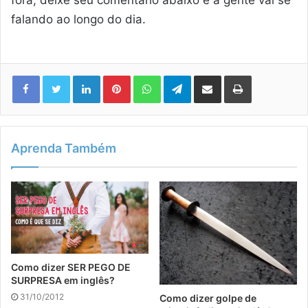
fora, deixe seu comentário abaixo e a gente vai se
falando ao longo do dia.
Linkedin
Pinterest
WhatsApp
Telegram
Compartilhar via e-mail
Imprimir
Aprenda Também
Como dizer SER PEGO DE
SURPRESA em inglês?
31/10/2012
Como dizer golpe de