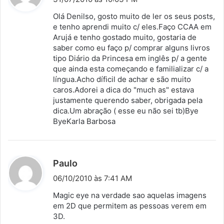
s
Olá Denilso, gosto muito de ler os seus posts,
s
e tenho aprendi muito c/ eles.Faço CCAA em
Arujá e tenho gostado muito, gostaria de
e
saber como eu faço p/ comprar alguns livros
:
tipo Diário da Princesa em inglês p/ a gente
que ainda esta começando e familializar c/ a
língua.Acho díficil de achar e são muito
caros.Adorei a dica do "much as" estava
justamente querendo saber, obrigada pela
dica.Um abração ( esse eu não sei tb)Bye
ByeKarla Barbosa
d
Paulo
i
06/10/2010 às 7:41 AM
s
Magic eye na verdade sao aquelas imagens
s
em 2D que permitem as pessoas verem em
3D.
e