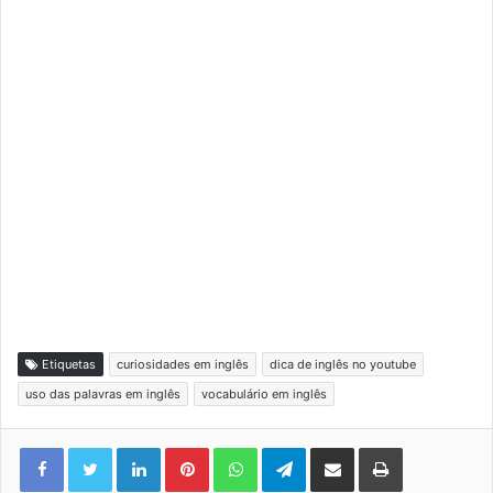
Etiquetas
curiosidades em inglês
dica de inglês no youtube
uso das palavras em inglês
vocabulário em inglês
Linkedin
Pinterest
WhatsApp
Telegram
Compartilhar via e-mail
Imprimir