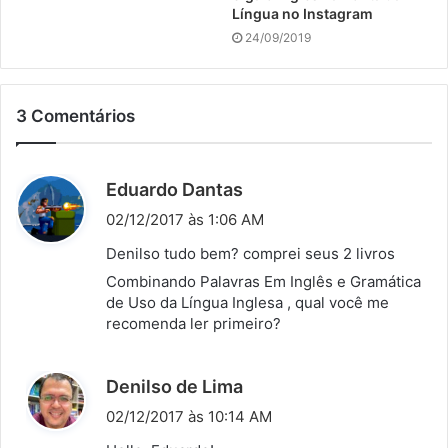
Língua no Instagram
24/09/2019
3 Comentários
d
Eduardo Dantas
i
02/12/2017 às 1:06 AM
s
Denilso tudo bem? comprei seus 2 livros
s
Combinando Palavras Em Inglês e Gramática
e
de Uso da Língua Inglesa , qual você me
:
recomenda ler primeiro?
d
Denilso de Lima
i
02/12/2017 às 10:14 AM
s