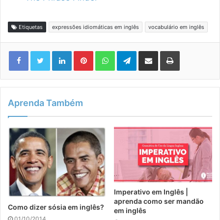
Etiquetas
expressões idiomáticas em inglês
vocabulário em inglês
Linkedin
Pinterest
WhatsApp
Telegram
Compartilhar via e-mail
Imprimir
Aprenda Também
Imperativo em Inglês |
aprenda como ser mandão
Como dizer sósia em inglês?
em inglês
01/10/2014