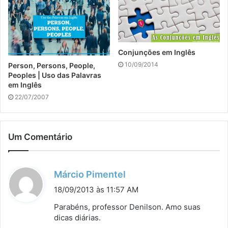
Conjunções em Inglês
10/09/2014
Person, Persons, People,
Peoples | Uso das Palavras
em Inglês
22/07/2007
Um Comentário
d
Márcio Pimentel
i
18/09/2013 às 11:57 AM
s
Parabéns, professor Denilson. Amo suas
s
dicas diárias.