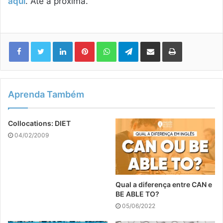
aqui
. Até a próxima.
Linkedin
Pinterest
WhatsApp
Telegram
Compartilhar via e-mail
Imprimir
Aprenda Também
Collocations: DIET
04/02/2009
Qual a diferença entre CAN e
BE ABLE TO?
05/06/2022