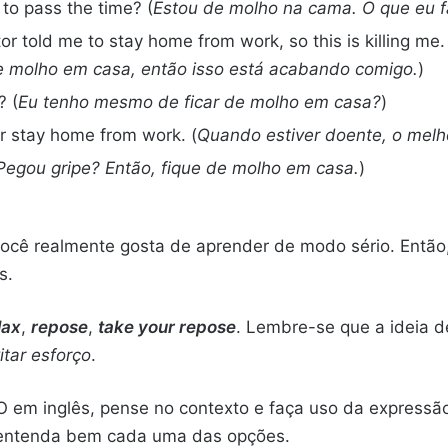
 to pass the time? (
Estou de molho na cama. O que eu f
or told me to stay home from work, so this is killing me.
de molho em casa, então isso está acabando comigo.
)
? (
Eu tenho mesmo de ficar de molho em casa?
)
er stay home from work. (
Quando estiver doente, o melh
Pegou gripe? Então, fique de molho em casa.
)
Você realmente gosta de aprender de modo sério. Então,
s.
lax
,
repose
,
take your repose
. Lembre-se que a ideia
itar esforço
.
 em inglês, pense no contexto e faça uso da expressão 
 entenda bem cada uma das opções.