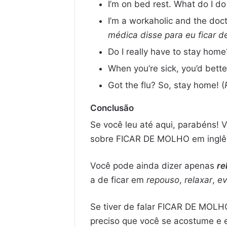
I’m on bed rest. What do I do
I’m a workaholic and the doct
médica disse para eu ficar 
Do I really have to stay home
When you’re sick, you’d bett
Got the flu? So, stay home! (
Conclusão
Se você leu até aqui, parabéns! 
sobre FICAR DE MOLHO em inglê
Você pode ainda dizer apenas
re
a de ficar em
repouso
,
relaxar
,
ev
Se tiver de falar FICAR DE MOLHO
preciso que você se acostume e