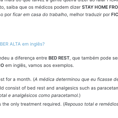
to, saiba que os médicos podem dizer
STAY HOME FR
sso por
ficar em casa do trabalho
, melhor traduzir por
FI
BER ALTA em inglês?
ndeu a diferença entre
BED REST
, que também pode se
HO
em inglês, vamos aos exemplos.
st for a month. (
A médica determinou que eu ficasse d
d consist of bed rest and analgesics such as paracetam
otal e analgésicos como paracetamol.
)
 the only treatment required. (
Repouso total e remédios