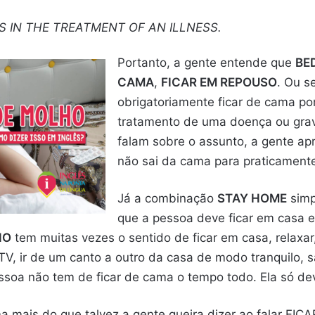
S IN THE TREATMENT OF AN ILLNESS.
Portanto, a gente entende que
BE
CAMA
,
FICAR EM REPOUSO
. Ou s
obrigatoriamente ficar de cama p
tratamento de uma doença ou grav
falam sobre o assunto, a gente a
não sai da cama para praticament
Já a combinação
STAY HOME
simp
que a pessoa deve ficar em casa e 
HO
tem muitas vezes o sentido de ficar em casa, relaxar, 
 TV, ir de um canto a outro da casa de modo tranquilo,
ssoa não tem de ficar de cama o tempo todo. Ela só dev
 mais do que talvez a gente queira dizer ao falar FI