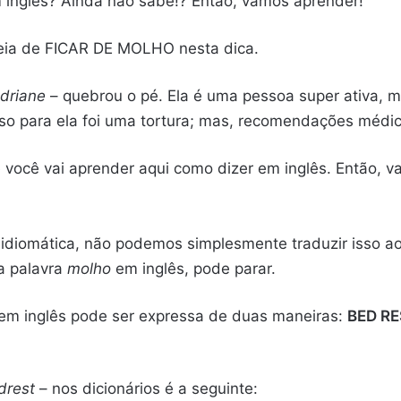
nglês? Ainda não sabe!? Então, vamos aprender!
ideia de FICAR DE MOLHO nesta dica.
driane
– quebrou o pé. Ela é uma pessoa super ativa, m
Isso para ela foi uma tortura; mas, recomendações méd
e você vai aprender aqui como dizer em inglês. Então, v
idiomática, não podemos simplesmente traduzir isso ao 
 a palavra
molho
em inglês, pode parar.
em inglês pode ser expressa de duas maneiras:
BED RE
drest
– nos dicionários é a seguinte: