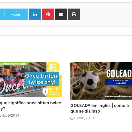
Linkedin
Pinterest
Compartilhar via e-mail
Imprimir
Twitter
que significa once bitten twice
GOLEADA em inglês | como é
hy?
que se diz isso
04/09/2014
02/06/2010