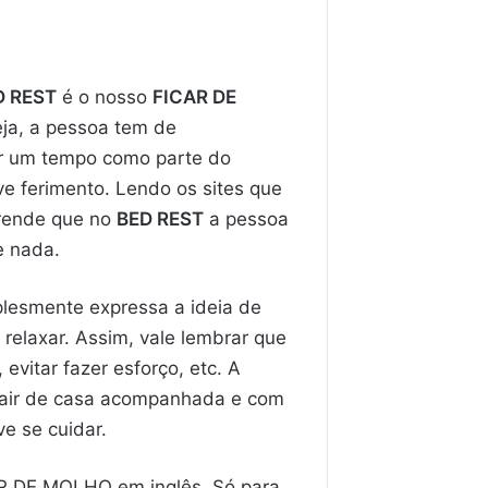
D REST
é o nosso
FICAR DE
eja, a pessoa tem de
or um tempo como parte do
e ferimento. Lendo os sites que
prende que no
BED REST
a pessoa
e nada.
lesmente expressa a ideia de
relaxar. Assim, vale lembrar que
evitar fazer esforço, etc. A
 sair de casa acompanhada e com
e se cuidar.
CAR DE MOLHO em inglês. Só para