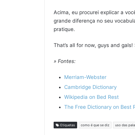
Acima, eu procurei explicar a vo
grande diferença no seu vocabul
pratique.
That’s all for now, guys and gals!
» Fontes:
Merriam-Webster
Cambridge Dictionary
Wikipedia on Bed Rest
The Free Dictionary on Best 
Etiquetas
como é que se diz
uso das pala