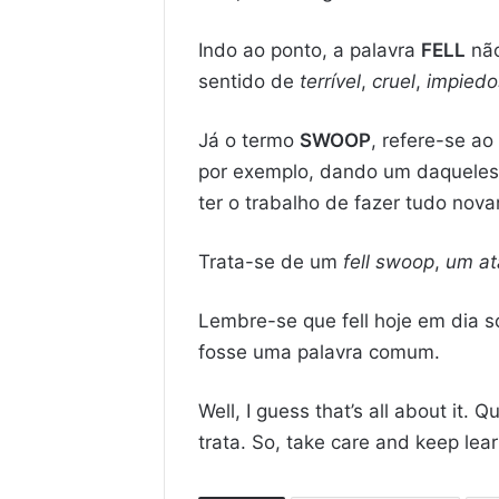
Indo ao ponto, a palavra
FELL
não
sentido de
terrível
,
cruel
,
impiedo
Já o termo
SWOOP
, refere-se a
por exemplo, dando um daqueles a
ter o trabalho de fazer tudo nov
Trata-se de um
fell swoop
,
um at
Lembre-se que fell hoje em dia 
fosse uma palavra comum.
Well, I guess that’s all about i
trata. So, take care and keep lear