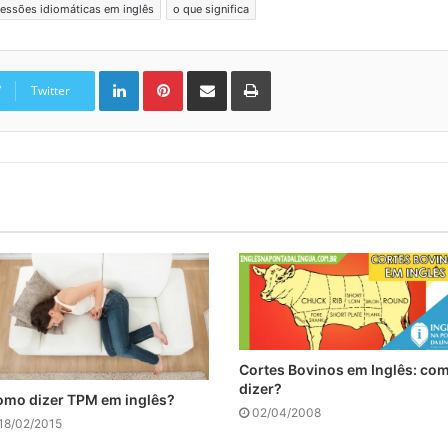
essões idiomáticas em inglês
o que significa
Linkedin
Pinterest
Compartilhar via e-mail
Imprimir
Twitter
Cortes Bovinos em Inglês: co
dizer?
mo dizer TPM em inglês?
02/04/2008
18/02/2015