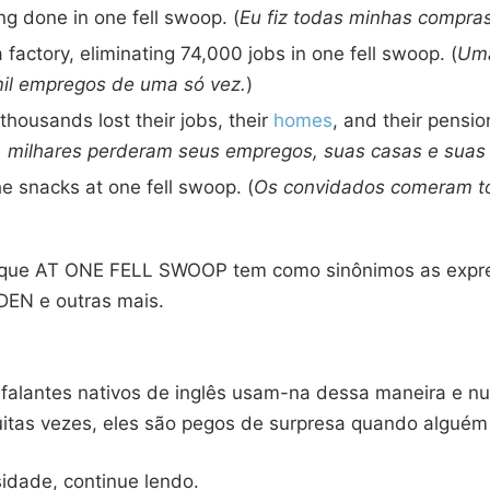
ng done in one fell swoop. (
Eu fiz todas minhas compra
factory, eliminating 74,000 jobs in one fell swoop. (
Uma
mil empregos de uma só vez.
)
ousands lost their jobs, their
homes
, and their pensio
, milhares perderam seus empregos, suas casas e suas
he snacks at one fell swoop. (
Os convidados comeram to
iba que AT ONE FELL SWOOP tem como sinônimos as exp
EN e outras mais.
 falantes nativos de inglês usam-na dessa maneira e n
itas vezes, eles são pegos de surpresa quando alguém 
idade, continue lendo.