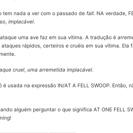
 tem nada a ver com o passado de
fall
. NA verdade, F
so
,
implacável
.
o ataque uma ave faz em sua vítima. A tradução é
arrem
taques rápidos, certeiros e cruéis em sua vítima. Ela 
amente.
aque cruel
,
uma arremetida implacável
.
só é usada na expressão IN/AT A FELL SWOOP. Então, 
t. Quando alguém perguntar o que significa AT ONE FELL 
ning!