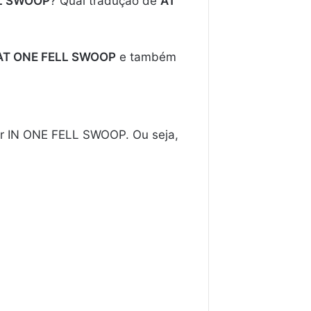
LL SWOOP
? Qual tradução de
AT
e AT ONE FELL SWOOP
e também
er IN ONE FELL SWOOP. Ou seja,