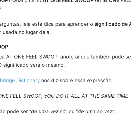
WOOP
? Qual o certo
AT ONE FELL SWOOP
ou
IN ONE FE
?
rguntas, leia esta dica para aprender o
significado d
 usada no lugar dela.
WOOP
ifica AT ONE FEEL SWOOP, anote aí que também pode s
O significado será o mesmo.
ridge Dictionary
nos diz sobre essa expressão:
ONE FELL SWOOP, YOU DO IT ALL AT THE SAME TIME
ão pode ser “
de uma vez só
” ou “
de uma só vez
“.