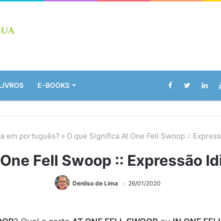
LIVROS
E-BOOKS
ica em português?
»
O que Significa At One Fell Swoop :: Expres
 One Fell Swoop :: Expressão I
Denilso de Lima
26/01/2020