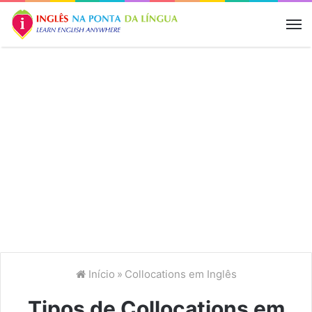
M
Início
»
Collocations em Inglês
Tipos de Collocations em