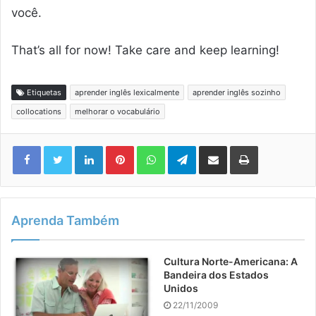
você.
That’s all for now! Take care and keep learning!
Etiquetas
aprender inglês lexicalmente
aprender inglês sozinho
collocations
melhorar o vocabulário
Linkedin
Pinterest
WhatsApp
Telegram
Compartilhar via e-mail
Imprimir
Aprenda Também
Cultura Norte-Americana: A
Bandeira dos Estados
Unidos
22/11/2009