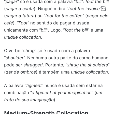
“
pagar
” só é usada com a palavra “
bill
“:
foot the bill
(
pagar a conta
). Ninguém dirá “
foot the invoice
“
(
pagar a fatura
) ou “
foot for the coffee
” (
pagar pelo
café
). “
Foot
” no sentido de pagar é usada
unicamente com “
bill
“. Logo, “
foot the bill
” é uma
unique collocation
.
O verbo “
shrug
” só é usado com a palavra
“
shoulder
“. Nenhuma outra parte do corpo humano
pode ser
shrugged
. Portanto, “
shrug the shoulders
”
(
dar de ombros
) é também uma
unique collocation
.
A palavra “
figment
” nunca é usada sem estar na
combinação “
a figment of your imagination
” (
um
fruto de sua imaginação
).
Medium-Strength Collocation