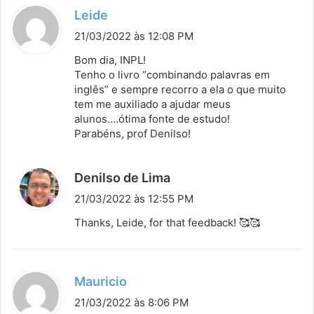
d
Leide
i
21/03/2022 às 12:08 PM
s
Bom dia, INPL!
s
Tenho o livro “combinando palavras em
inglês” e sempre recorro a ela o que muito
e
tem me auxiliado a ajudar meus
:
alunos….ótima fonte de estudo!
Parabéns, prof Denilso!
d
Denilso de Lima
i
21/03/2022 às 12:55 PM
s
Thanks, Leide, for that feedback! 🥰🥰
s
e
:
d
Mauricio
i
21/03/2022 às 8:06 PM