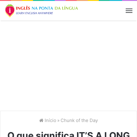
M
Início
»
Chunk of the Day
O que significa IT’S A LONG