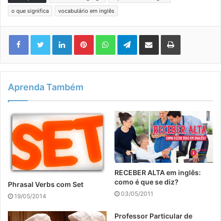
o que significa
vocabulário em inglês
Linkedin
Pinterest
WhatsApp
Telegram
Compartilhar via e-mail
Imprimir
Aprenda Também
RECEBER ALTA em inglês:
como é que se diz?
Phrasal Verbs com Set
03/05/2011
19/05/2014
Professor Particular de