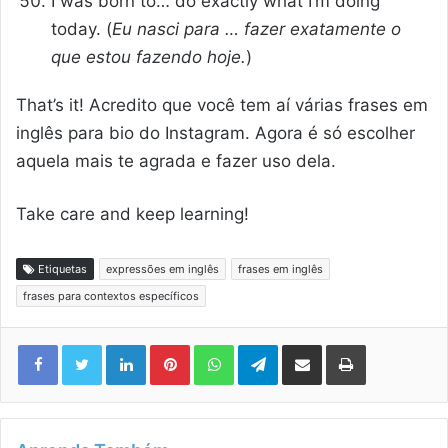
I was born to… do exactly what I’m doing
today. (
Eu nasci para … fazer exatamente o
que estou fazendo hoje.
)
That’s it! Acredito que você tem aí várias frases em
inglês para bio do Instagram. Agora é só escolher
aquela mais te agrada e fazer uso dela.
Take care and keep learning!
Etiquetas
expressões em inglês
frases em inglês
frases para contextos específicos
Linkedin
Pinterest
WhatsApp
Telegram
Compartilhar via e-mail
Imprimir