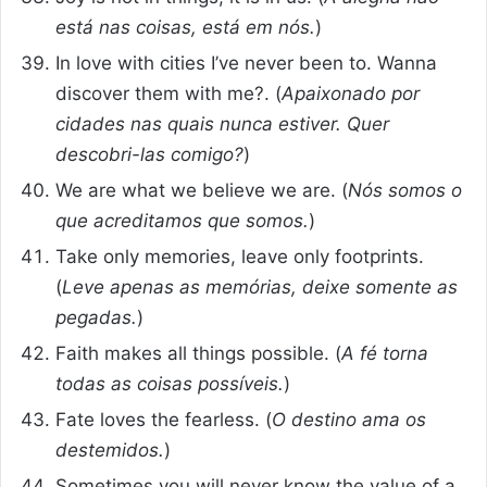
está nas coisas, está em nós.
)
In love with cities I’ve never been to. Wanna
discover them with me?. (
Apaixonado por
cidades nas quais nunca estiver. Quer
descobri-las comigo?
)
We are what we believe we are. (
Nós somos o
que acreditamos que somos.
)
Take only memories, leave only footprints.
(
Leve apenas as memórias, deixe somente as
pegadas.
)
Faith makes all things possible. (
A fé torna
todas as coisas possíveis.
)
Fate loves the fearless. (
O destino ama os
destemidos.
)
Sometimes you will never know the value of a