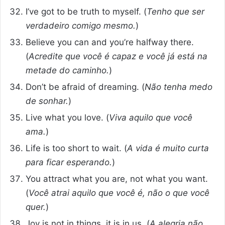
I’ve got to be truth to myself. (
Tenho que ser
verdadeiro comigo mesmo.
)
Believe you can and you’re halfway there.
(
Acredite que você é capaz e você já está na
metade do caminho.
)
Don’t be afraid of dreaming. (
Não tenha medo
de sonhar.
)
Live what you love. (
Viva aquilo que você
ama.
)
Life is too short to wait. (
A vida é muito curta
para ficar esperando.
)
You attract what you are, not what you want.
(
Você atrai aquilo que você é, não o que você
quer.
)
Joy is not in things, it is in us. (
A alegria não