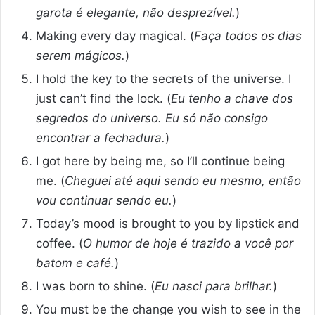
garota é elegante, não desprezível.
)
Making every day magical. (
Faça todos os dias
serem mágicos.
)
I hold the key to the secrets of the universe. I
just can’t find the lock. (
Eu tenho a chave dos
segredos do universo. Eu só não consigo
encontrar a fechadura.
)
I got here by being me, so I’ll continue being
me. (
Cheguei até aqui sendo eu mesmo, então
vou continuar sendo eu.
)
Today’s mood is brought to you by lipstick and
coffee. (
O humor de hoje é trazido a você por
batom e café.
)
I was born to shine. (
Eu nasci para brilhar.
)
You must be the change you wish to see in the