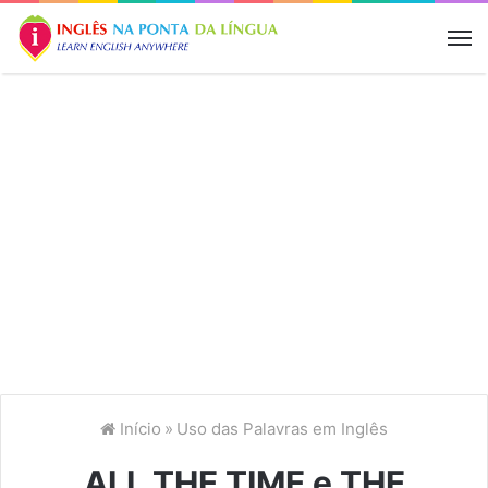
M
Início
»
Uso das Palavras em Inglês
ALL THE TIME e THE