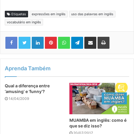
Etiquetas
expressões em inglês
uso das palavras em inglês
vocabulário em inglês
Linkedin
Pinterest
WhatsApp
Telegram
Compartilhar via e-mail
Imprimir
Aprenda Também
Qual a diferença entre
‘amusing’ e ‘funny’?
14/04/2009
MUAMBA em inglês: como é
que se diz isso?
20/07/2017