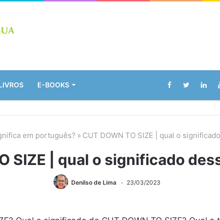
LIVROS
E-BOOKS
gnifica em português?
»
CUT DOWN TO SIZE | qual o significad
SIZE | qual o significado des
Denilso de Lima
23/03/2023