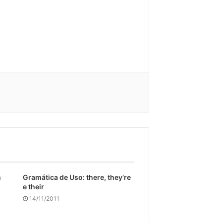
m
Gramática de Uso: there, they’re
e their
14/11/2011