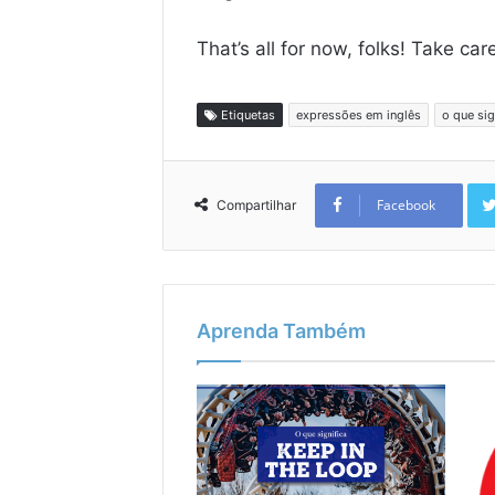
That’s all for now, folks! Take ca
Etiquetas
expressões em inglês
o que sig
Facebook
Compartilhar
Aprenda Também