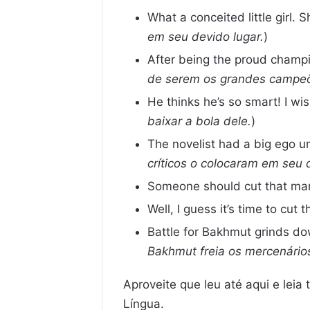
What a conceited little girl. 
em seu devido lugar.
)
After being the proud champio
de serem os grandes campeões
He thinks he’s so smart! I w
baixar a bola dele.
)
The novelist had a big ego unt
críticos o colocaram em seu 
Someone should cut that man
Well, I guess it’s time to cut
Battle for Bakhmut grinds do
Bakhmut freia os mercenários
Aproveite que leu até aqui e lei
Língua.