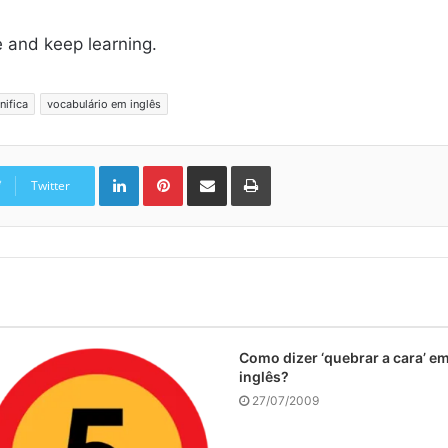
re and keep learning.
nifica
vocabulário em inglês
Linkedin
Pinterest
Compartilhar via e-mail
Imprimir
Twitter
Como dizer ‘quebrar a cara’ e
inglês?
27/07/2009