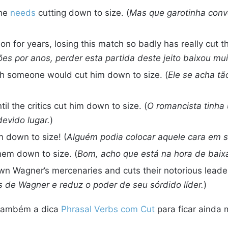
She
needs
cutting down to size. (
Mas que garotinha conve
n for years, losing this match so badly has really cut t
 por anos, perder esta partida deste jeito baixou mui
ish someone would cut him down to size. (
Ele se acha t
il the critics cut him down to size. (
O romancista tinha
devido lugar.
)
 down to size! (
Alguém podia colocar aquele cara em s
 them down to size. (
Bom, acho que está na hora de baix
wn Wagner’s mercenaries and cuts their notorious leader
 de Wagner e reduz o poder de seu sórdido líder.
)
a também a dica
Phrasal Verbs com Cut
para ficar ainda 