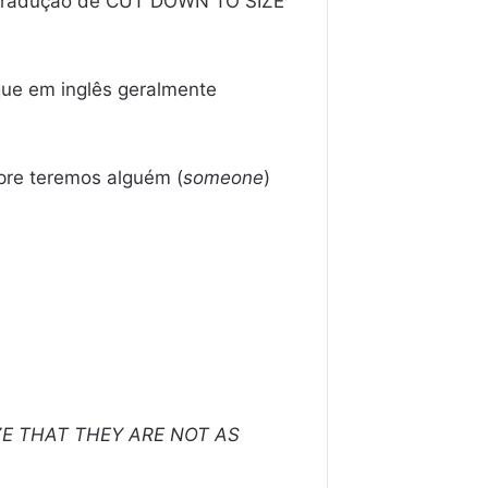
a tradução de CUT DOWN TO SIZE
que em inglês geralmente
pre teremos alguém (
someone
)
ZE THAT THEY ARE NOT AS