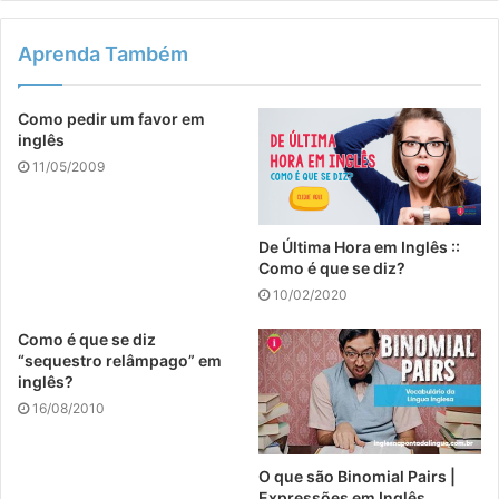
Aprenda Também
Como pedir um favor em
inglês
11/05/2009
De Última Hora em Inglês ::
Como é que se diz?
10/02/2020
Como é que se diz
“sequestro relâmpago” em
inglês?
16/08/2010
O que são Binomial Pairs |
Expressões em Inglês