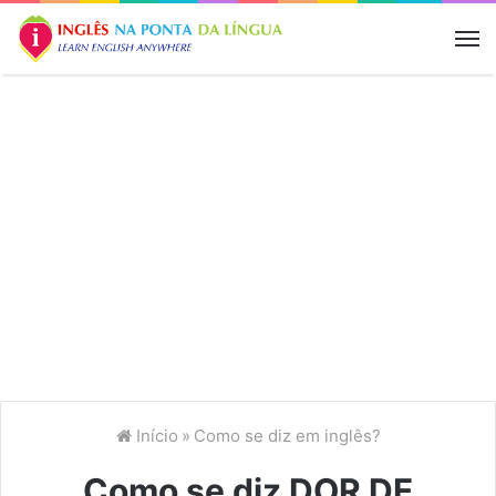
M
Início
»
Como se diz em inglês?
Como se diz DOR DE