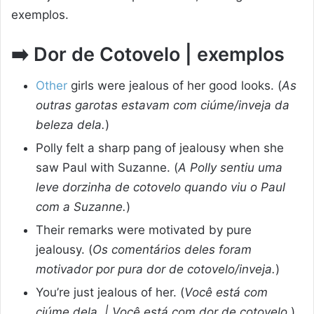
exemplos.
➡️
Dor de Cotovelo | exemplos
Other
girls were jealous of her good looks. (
As
outras garotas estavam com ciúme/inveja da
beleza dela.
)
Polly felt a sharp pang of jealousy when she
saw Paul with Suzanne. (
A Polly sentiu uma
leve dorzinha de cotovelo quando viu o Paul
com a Suzanne.
)
Their remarks were motivated by pure
jealousy. (
Os comentários deles foram
motivador por pura dor de cotovelo/inveja.
)
You’re just jealous of her. (
Você está com
ciúme dela. | Você está com dor de cotovelo.
)