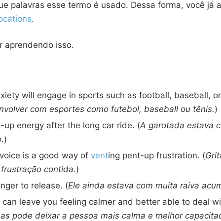
ue palavras esse termo é usado. Dessa forma, você já
locations
.
ir aprendendo isso.
ety will engage in sports such as football, baseball, or 
nvolver com esportes como futebol, baseball ou tênis.
)
-up energy after the long car ride. (
A garotada estava 
.
)
 voice is a good way of
vent
ing pent-up frustration. (
Gri
 frustração contida.
)
anger to release. (
Ele ainda estava com muita raiva acum
can leave you feeling calmer and better able to deal wit
das pode deixar a pessoa mais calma e melhor capacita