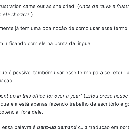
ustration came out as she cried. (
Anos de raiva e frus
 ela chorava.
)
mente já tem uma boa noção de como usar esse termo
im ir ficando com ele na ponta da língua.
 que é possível também usar esse termo para se referir 
uação.
ent up in this office for over a year
” (
Estou preso nesse 
que ela está apenas fazendo trabalho de escritório e go
otencial fora dele.
 essa palavra é
pent-up demand
cuja tradução em por