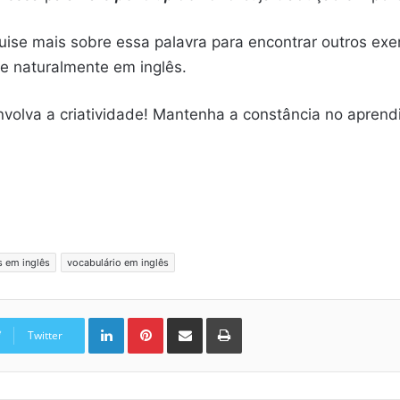
ise mais sobre essa palavra para encontrar outros exe
e naturalmente em inglês.
olva a criatividade! Mantenha a constância no aprendi
s em inglês
vocabulário em inglês
Linkedin
Pinterest
Compartilhar via e-mail
Imprimir
Twitter