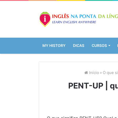
MY HISTORY
DICAS
CURSOS
Início
»
O que s
PENT-UP | qu