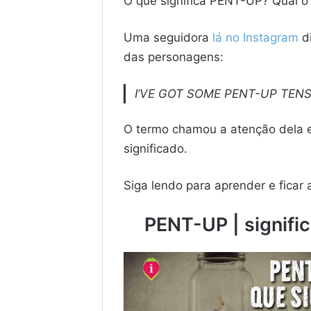
O que significa PENT-UP? Qual 
Uma seguidora
lá no Instagram
di
das personagens:
I’VE GOT SOME PENT-UP TENS
O termo chamou a atenção dela e
significado.
Siga lendo para aprender e ficar
PENT-UP | signifi