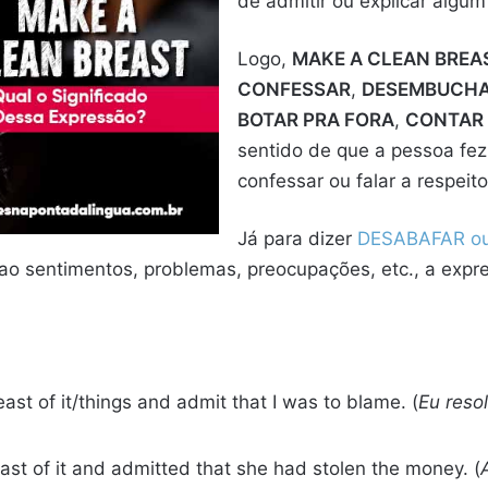
de admitir ou explicar algum
Logo,
MAKE A CLEAN BREA
CONFESSAR
,
DESEMBUCH
BOTAR PRA FORA
,
CONTAR 
sentido de que a pessoa fez
confessar ou falar a respeito
Já para dizer
DESABAFAR o
 ao sentimentos, problemas, preocupações, etc., a expr
ast of it/things and admit that I was to blame. (
Eu resol
east of it and admitted that she had stolen the money. (