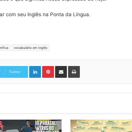
car com seu Inglês na Ponta da Língua.
nifica
vocabulário em inglês
Linkedin
Pinterest
Compartilhar via e-mail
Imprimir
Twitter