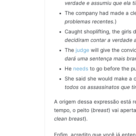
verdade e assumiu que ela ti
The company had made a clean
problemas recentes.
)
Caught shoplifting, the girls 
decidiram contar a verdade a
The
judge
will give the convi
dará uma sentença mais bran
He
needs
to go before the pu
She said she would make a cl
todos os assassinatos que t
A origem dessa expressão está re
tempo, o peito (
breast
) vai apert
clean breast
).
Enfim, acredito que você já ente