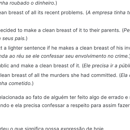
nha roubado o dinheiro.
)
 breast of all its recent problems. (
A empresa tinha t
decided to make a clean breast of it to their parents. (
Pe
 seus pais.
)
ct a lighter sentence if he makes a clean breast of his i
da ao réu se ele confessar seu envolvimento no crime.
blic and make a clean breast of it. (
Ele precisa ir a púb
ean breast of all the murders she had committed. (
Ela
inha cometido.
)
lacionada ao fato de alguém ter feito algo de errado 
ando e ela precisa confessar a respeito para assim faze
ndeu o que significa nossa expressão de hoje.