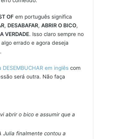
 erro cometido.
ST OF
em português significa
AR
,
DESABAFAR
,
ABRIR O BICO
,
A VERDADE
. Isso claro sempre no
 algo errado e agora deseja
.
u DESEMBUCHAR em inglês
com
essão será outra. Não faça
vi abrir o bico e assumir que a
A Julia finalmente contou a